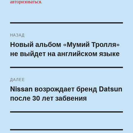
авторизоваться
.
Навигация
НАЗАД
по
Новый альбом «Мумий Тролля»
Предыдущая
не выйдет на английском языке
запись:
записям
ДАЛЕЕ
Nissan возрождает бренд Datsun
Следующая
после 30 лет забвения
запись: