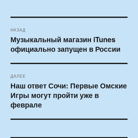
Навигация
НАЗАД
по
Музыкальный магазин iTunes
Предыдущая
официально запущен в России
запись:
записям
ДАЛЕЕ
Наш ответ Сочи: Первые Омские
Следующая
Игры могут пройти уже в
запись:
феврале