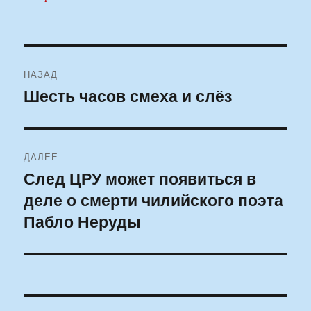
Навигация
НАЗАД
по
Шесть часов смеха и слёз
Предыдущая
запись:
записям
ДАЛЕЕ
След ЦРУ может появиться в
Следующая
деле о смерти чилийского поэта
запись:
Пабло Неруды