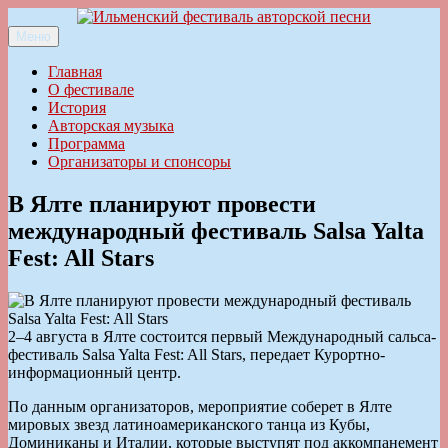
Перейти
к
Меню
Ильменский фестиваль авторской песни
содержимому
Главная
О фестивале
История
Авторская музыка
Программа
Организаторы и спонсоры
В Ялте планируют провести
международный фестиваль Salsa Yalta
Fest: All Stars
2–4 августа в Ялте состоится первый Международный сальса-
фестиваль Salsa Yalta Fest: All Stars, передает Курортно-
информационный центр.
По данным организаторов, мероприятие соберет в Ялте
мировых звезд латиноамериканского танца из Кубы,
Доминиканы и Италии, которые выступят под аккомпанемент