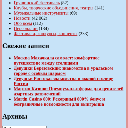
Грушинский фестиваль
(82)
Клубы, творческие объединения, театры
(141)
Музыкальные инструменты
(69)
Новости
(42 062)
Обо всем
(112)
Персоналии
(134)
Фестивали, конкурсы, концерты
(233)
Свежие записи
Москва Махачкала самолет: комфортное
путешествие между столицами
Девушки Березовский: знакомства в уральском
городе с особым шармом
Девушки Ростова: знакомства в южной столице
России
Мартин Казино: Премиум-платформа для ценителей
азартных развлечений
Martin Casino 800: Рекордный 800% бонус и
безграничные возможности для выигрыша
Архивы