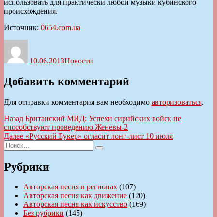
использовать для практически любой музыки кубинского
происхождения.
Источник:
0654.com.ua
Автор
Опубликовано
Рубрики
10.06.2013
Новости
Добавить комментарий
Для отправки комментария вам необходимо
авторизоваться
.
Навигация
Предыдущая
Назад
Британский МИД: Успехи сирийских войск не
запись:
способствуют проведению Женевы-2
по
Следующая
Далее
«Русский Букер» огласит лонг-лист 10 июля
записям
Искать:
запись:
Поиск
Рубрики
Авторская песня в регионах
(107)
Авторская песня как движение
(120)
Авторская песня как искусство
(169)
Без рубрики
(145)