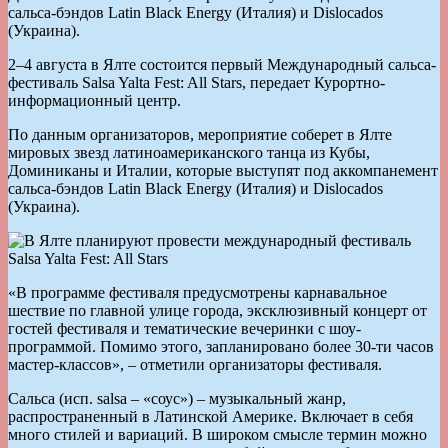
сальса-бэндов Latin Black Energy (Италия) и Dislocados
(Украина).
2–4 августа в Ялте состоится первый Международный сальса-
фестиваль Salsa Yalta Fest: All Stars, передает Курортно-
информационный центр.
По данным организаторов, мероприятие соберет в Ялте
мировых звезд латиноамериканского танца из Кубы,
Доминиканы и Италии, которые выступят под аккомпанемент
сальса-бэндов Latin Black Energy (Италия) и Dislocados
(Украина).
«В программе фестиваля предусмотрены карнавальное
шествие по главной улице города, эксклюзивный концерт от
гостей фестиваля и тематические вечеринки с шоу-
программой. Помимо этого, запланировано более 30-ти часов
мастер-классов», – отметили организаторы фестиваля.
Сальса (исп. salsa – «соус») – музыкальный жанр,
распространенный в Латинской Америке. Включает в себя
много стилей и вариаций. В широком смысле термин можно