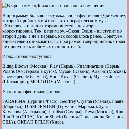
В программу Большого музыкального фестиваля «Движение»,
который пройдет 3 и 4 июля в этнографическом музее
«Хохловка» организаторами внесены некоторые
корректировки. Так, к примеру, «Океан Эльзи» выступит во
второй день, а не в первый, как сообщалось ранее. Советуем
внимательно ознакомиться с программой мероприятия, чтобы
не пропустить любимых исполнителей.
Итак, 3 июля выступают:
Biting Elbows (Москва), Play (Пермь), Упалинаушиs (Пермь),
Polaris (Амстердам-Якутск), Мубай (Казань), Альянс (Москва),
Cheese people (Самара), Boris Kovac (Сербия), Mystery Juice
(Шотландия), MOLOTOV (Мексика).
Участники фестиваля 4 июля:
FARAFINA (Буркина Фасо), Geoffrey Oryema (Уганда), Fnaire
(Марокко), DISSIDENTEN (Германия-Марокко), Зуля
Камалова (Австралия), Jiu Jitsu (Самара), Treya (Москва), Run
Run Run (США), Kultur Shock (Босния-Герцеговина,Болгария,
США), ОКЕАН ЕЛЬЗИ (Киев).