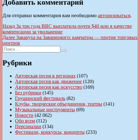
Добавить комментарий
Для отправки комментария вам необходимо
авторизоваться
.
Навигация
Предыдущая
Назад
За три года BBC выплатила почти $40 млн в качестве
запись:
компенсации за увольнение
по
Следующая
Далее
Заваруха на Заварицкого: камчатцы — против торговых
записям
запись:
центров
Искать:
Поиск
Рубрики
Авторская песня в регионах
(107)
Авторская песня как движение
(120)
Авторская песня как искусство
(169)
Без рубрики
(145)
Грушинский фестиваль
(82)
Клубы, творческие объединения, театры
(141)
Музыкальные инструменты
(69)
Новости
(42 062)
Обо всем
(112)
Персоналии
(134)
Фестивали, конкурсы, концерты
(233)