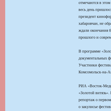
отмечаются в этом
весь день пришлос
президент кинофор
хабаровчан, не об
ждали окончания б
прошлого и совре
В программе «Золо
документальных фи
Участники фестива
Комсомольск-на-Ам
РИА «Восток-Меди
«Золотой витязь».
репортаж о первом
о закулисье фестив