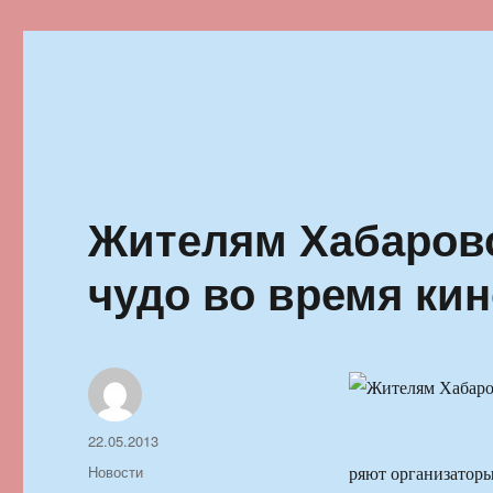
Ильменский фестиваль автор
Жителям Хабаровс
чудо во время ки
Автор
Опубликовано
22.05.2013
Рубрики
Новости
ряют организаторы