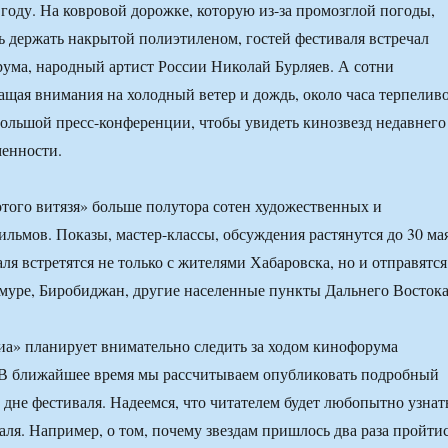
 году. На ковровой дорожке, которую из-за промозглой погоды,
ь держать накрытой полиэтиленом, гостей фестиваля встречал
ума, народный артист России Николай Бурляев. А сотни
ращая внимания на холодный ветер и дождь, около часа терпелив
ольшой пресс-конференции, чтобы увидеть кинозвезд недавнего
менности.
того витязя» больше полутора сотен художественных и
льмов. Показы, мастер-классы, обсуждения растянутся до 30 мая
ля встретятся не только с жителями Хабаровска, но и отправятся
уре, Биробиджан, другие населенные пункты Дальнего Востока
а» планирует внимательно следить за ходом кинофорума
 В ближайшее время мы рассчитываем опубликовать подробный
 дне фестиваля. Надеемся, что читателем будет любопытно узнат
аля. Например, о том, почему звездам пришлось два раза пройти