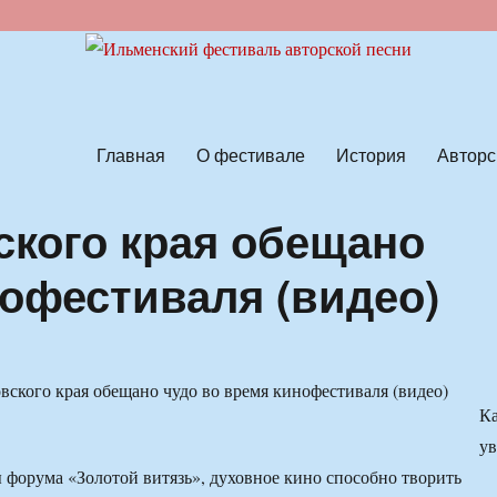
ской песни
Главная
О фестивале
История
Авторс
кого края обещано
нофестиваля (видео)
К
ув
 форума «Золотой витязь», духовное кино способно творить