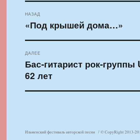
Навигация
НАЗАД
по
«Под крышей дома…»
Предыдущая
запись:
записям
ДАЛЕЕ
Бас-гитарист рок-группы 
Следующая
запись:
62 лет
Ильменский фестиваль авторской песни
© CopyRight 2013-20