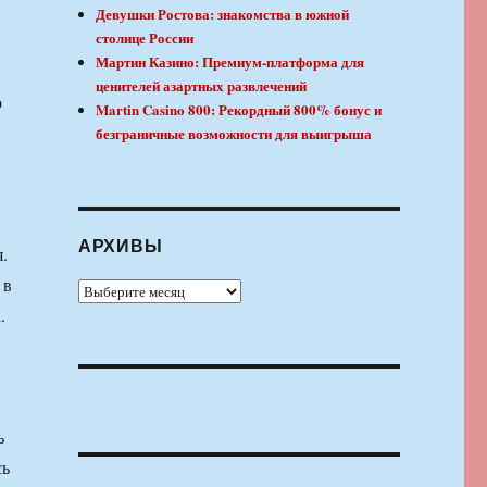
Девушки Ростова: знакомства в южной
столице России
Мартин Казино: Премиум-платформа для
ценителей азартных развлечений
о
Martin Casino 800: Рекордный 800% бонус и
безграничные возможности для выигрыша
АРХИВЫ
.
 в
Архивы
.
ь
сь