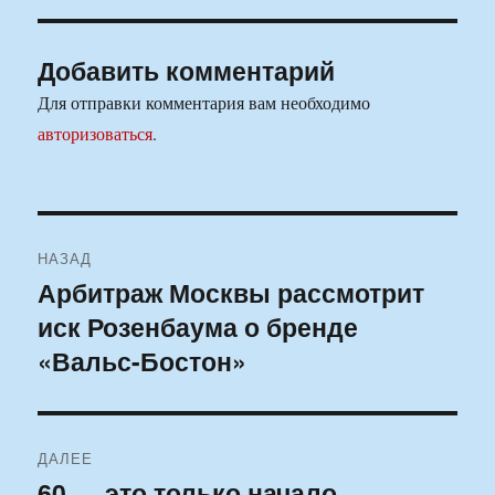
Добавить комментарий
Для отправки комментария вам необходимо
авторизоваться
.
Навигация
НАЗАД
по
Арбитраж Москвы рассмотрит
Предыдущая
иск Розенбаума о бренде
запись:
записям
«Вальс-Бостон»
ДАЛЕЕ
60 — это только начало
Следующая