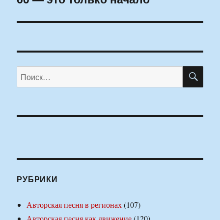
запись:
ПО
Искать:
РУБРИКИ
Авторская песня в регионах
(107)
Авторская песня как движение
(120)