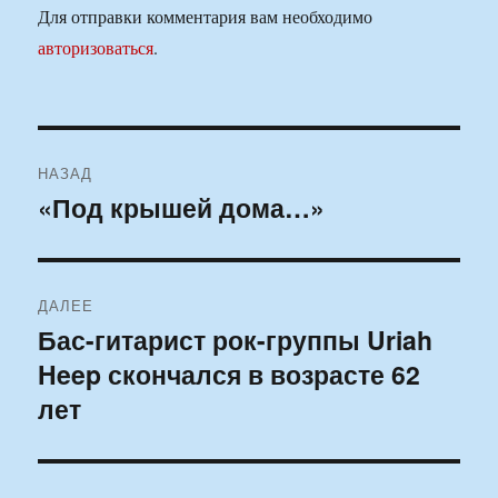
Для отправки комментария вам необходимо
авторизоваться
.
Навигация
НАЗАД
по
«Под крышей дома…»
Предыдущая
запись:
записям
ДАЛЕЕ
Бас-гитарист рок-группы Uriah
Следующая
Heep скончался в возрасте 62
запись:
лет