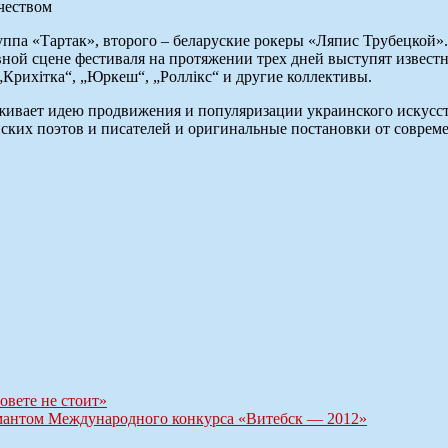
ппа «Тартак», второго – беларуские рокеры «Ляпис Трубецкой». 
ной сцене фестиваля на протяжении трех дней выступят известн
 „Крихітка“, „Юркеш“, „Роллікс“ и другие коллективы.
вает идею продвижения и популяризации украинского искусств
инских поэтов и писателей и оригинальные постановки от соврем
овете не стоит»
омантом Международного конкурса «Витебск — 2012»