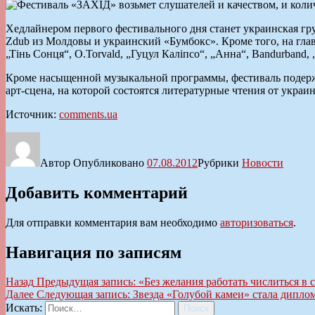
Хедлайнером первого фестивального дня станет украинская гру
Zdub из Молдовы и украинский «Бумбокс». Кроме того, на глав
„Тінь Сонця“, O.Torvald, „Гуцул Каліпсо“, „Анна“, Bandurband,
Кроме насыщенной музыкальной программы, фестиваль подержи
арт-сцена, на которой состоятся литературные чтения от укра
Источник:
comments.ua
Автор
Опубликовано
07.08.2012
Рубрики
Новости
Добавить комментарий
Для отправки комментария вам необходимо
авторизоваться
.
Навигация по записям
Назад
Предыдущая запись:
«Без желания работать числиться в с
Далее
Следующая запись:
Звезда «Голубой камеи» стала дипл
Искать:
Поиск