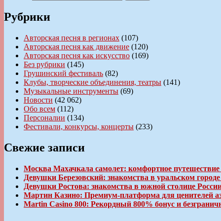
Рубрики
Авторская песня в регионах
(107)
Авторская песня как движение
(120)
Авторская песня как искусство
(169)
Без рубрики
(145)
Грушинский фестиваль
(82)
Клубы, творческие объединения, театры
(141)
Музыкальные инструменты
(69)
Новости
(42 062)
Обо всем
(112)
Персоналии
(134)
Фестивали, конкурсы, концерты
(233)
Свежие записи
Москва Махачкала самолет: комфортное путешествие
Девушки Березовский: знакомства в уральском город
Девушки Ростова: знакомства в южной столице Росси
Мартин Казино: Премиум-платформа для ценителей а
Martin Casino 800: Рекордный 800% бонус и безгран