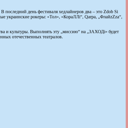
В последний день фестиваля хедлайнеров два – это Zdob Si
ые украинские рокеры: «Тол», «КораЛЛі“, Qarpa, „ФлайzZzа“,
а и культуры. Выполнять эту „миссию“ на „ЗАХОДі» будет
енных отечественных театралов.