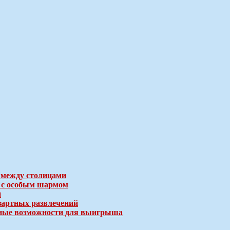
 между столицами
е с особым шармом
и
зартных развлечений
ичные возможности для выигрыша