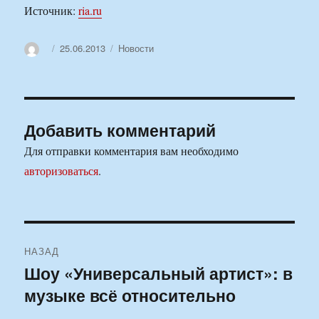
Источник:
ria.ru
Автор
Опубликовано
Рубрики
25.06.2013
Новости
Добавить комментарий
Для отправки комментария вам необходимо
авторизоваться
.
Навигация
НАЗАД
по
Шоу «Универсальный артист»: в
Предыдущая
музыке всё относительно
запись:
записям