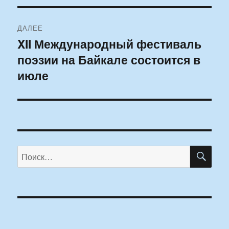
ДАЛЕЕ
XII Международный фестиваль
Следующая
поэзии на Байкале состоится в
запись:
июле
ПО
Искать: