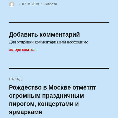
Автор
Опубликовано
Рубрики
07.01.2013
Новости
Добавить комментарий
Для отправки комментария вам необходимо
авторизоваться
.
Навигация
НАЗАД
по
Рождество в Москве отметят
Предыдущая
огромным праздничным
запись:
записям
пирогом, концертами и
ярмарками