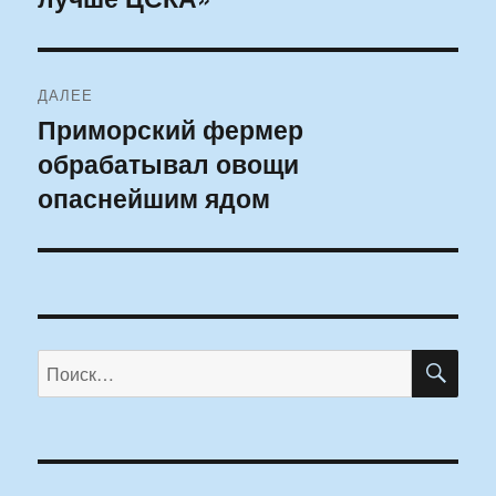
ДАЛЕЕ
Приморский фермер
Следующая
обрабатывал овощи
запись:
опаснейшим ядом
ПО
Искать: