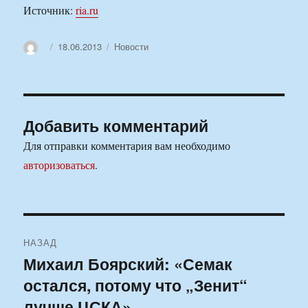
Источник:
ria.ru
Автор
Опубликовано
Рубрики
18.06.2013
Новости
Добавить комментарий
Для отправки комментария вам необходимо
авторизоваться
.
Навигация
НАЗАД
по
Михаил Боярский: «Семак
Предыдущая
остался, потому что „Зенит“
запись:
записям
лучше ЦСКА»