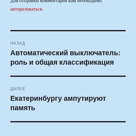
Для отправки комментария вам необходимо
авторизоваться
.
Навигация
НАЗАД
по
Автоматический выключатель:
Предыдущая
роль и общая классификация
запись:
записям
ДАЛЕЕ
Екатеринбургу ампутируют
Следующая
память
запись: