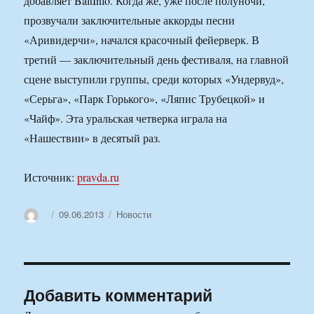
добавляет BaltInfo. Когда же, уже после полуночи,
прозвучали заключительные аккорды песни
«Аривидерчи», начался красочный фейерверк. В
третий — заключительный день фестиваля, на главной
сцене выступили группы, среди которых «Ундервуд»,
«Серьга», «Парк Горького», «Ляпис Трубецкой» и
«Чайф». Эта уральская четверка играла на
«Нашествии» в десятый раз.
Источник:
pravda.ru
Автор
Опубликовано
Рубрики
09.06.2013
Новости
Добавить комментарий