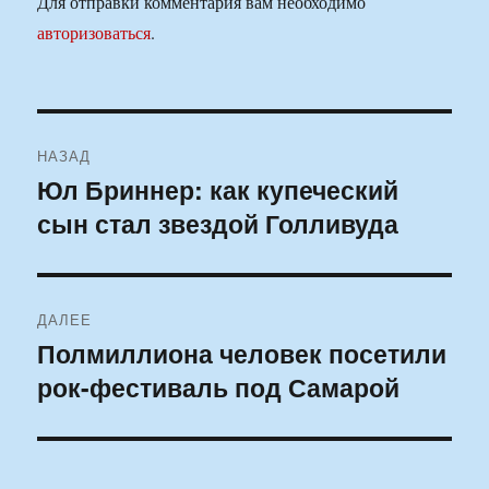
Для отправки комментария вам необходимо
авторизоваться
.
Навигация
НАЗАД
по
Юл Бриннер: как купеческий
Предыдущая
сын стал звездой Голливуда
запись:
записям
ДАЛЕЕ
Полмиллиона человек посетили
Следующая
рок-фестиваль под Самарой
запись: