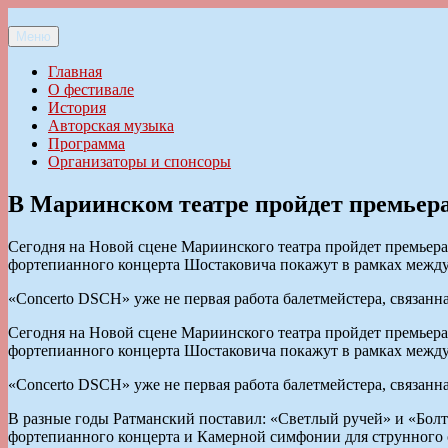
Перейти
к
Меню
Ильменский фестиваль авторской песни
содержимому
Главная
О фестивале
История
Авторская музыка
Программа
Организаторы и спонсоры
В Мариинском театре пройдет премьера
Сегодня на Новой сцене Мариинского театра пройдет премьер
фортепианного концерта Шостаковича покажут в рамках между
«Concerto DSCH» уже не первая работа балетмейстера, связанн
Сегодня на Новой сцене Мариинского театра пройдет премьер
фортепианного концерта Шостаковича покажут в рамках между
«Concerto DSCH» уже не первая работа балетмейстера, связанн
В разные годы Ратманский поставил: «Светлый ручей» и «Болт
фортепианного концерта и Камерной симфонии для струнного 