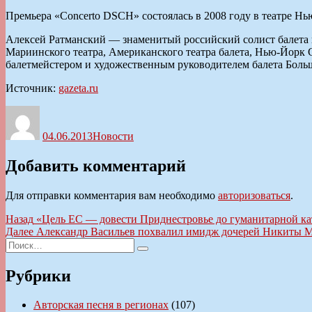
Премьера «Concerto DSCH» состоялась в 2008 году в театре Нь
Алексей Ратманский — знаменитый российский солист балета и
Мариинского театра, Американского театра балета, Нью-Йорк 
балетмейстером и художественным руководителем балета Большо
Источник:
gazeta.ru
Автор
Опубликовано
Рубрики
04.06.2013
Новости
Добавить комментарий
Для отправки комментария вам необходимо
авторизоваться
.
Навигация
Предыдущая
Назад
«Цель ЕС — довести Приднестровье до гуманитарной ка
запись:
Следующая
Далее
Александр Васильев похвалил имидж дочерей Никиты 
по
Искать:
запись:
Поиск
записям
Рубрики
Авторская песня в регионах
(107)