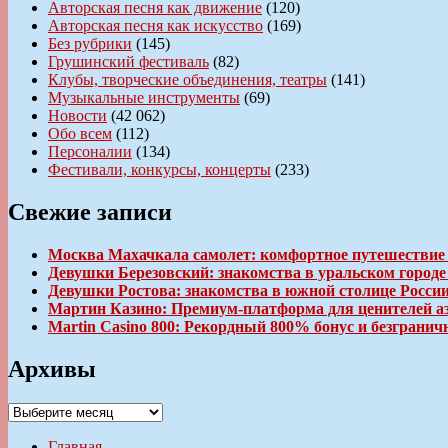
Авторская песня как движение
(120)
Авторская песня как искусство
(169)
Без рубрики
(145)
Грушинский фестиваль
(82)
Клубы, творческие объединения, театры
(141)
Музыкальные инструменты
(69)
Новости
(42 062)
Обо всем
(112)
Персоналии
(134)
Фестивали, конкурсы, концерты
(233)
Свежие записи
Москва Махачкала самолет: комфортное путешествие
Девушки Березовский: знакомства в уральском город
Девушки Ростова: знакомства в южной столице Росси
Мартин Казино: Премиум-платформа для ценителей а
Martin Casino 800: Рекордный 800% бонус и безгран
Архивы
Архивы
Главная