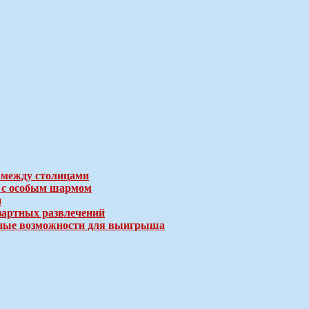
 между столицами
е с особым шармом
и
зартных развлечений
ичные возможности для выигрыша