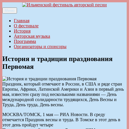
Перейти
к
Меню
Ильменский фестиваль авторской песни
содержимому
Главная
О фестивале
История
Авторская музыка
Программа
Организаторы и спонсоры
История и традиции празднования
Первомая
Праздник, который отмечают в России, в США и ряде стран
Европы, Африки, Латинской Америки и Азии в первый день
мая, известен сразу под несколькими названиями — День
международной солидарности трудящихся, День Весны и
Труда, День труда, День весны.
МОСКВА/ТОМСК, 1 мая — РИА Новости. В среду
отмечается Праздник весны и труда. В Томске в этот день в
этот день пройдут четыре