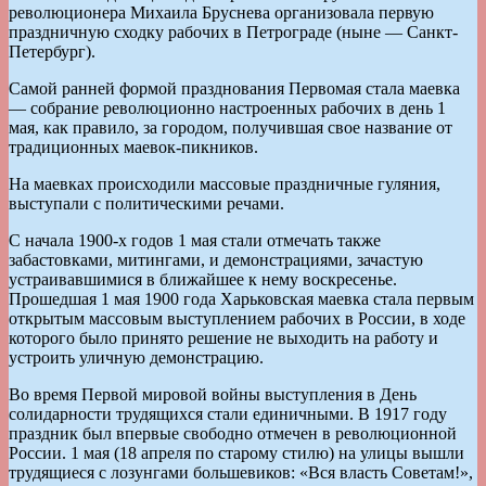
революционера Михаила Бруснева организовала первую
праздничную сходку рабочих в Петрограде (ныне — Санкт-
Петербург).
Самой ранней формой празднования Первомая стала маевка
— собрание революционно настроенных рабочих в день 1
мая, как правило, за городом, получившая свое название от
традиционных маевок-пикников.
На маевках происходили массовые праздничные гуляния,
выступали с политическими речами.
С начала 1900-х годов 1 мая стали отмечать также
забастовками, митингами, и демонстрациями, зачастую
устраивавшимися в ближайшее к нему воскресенье.
Прошедшая 1 мая 1900 года Харьковская маевка стала первым
открытым массовым выступлением рабочих в России, в ходе
которого было принято решение не выходить на работу и
устроить уличную демонстрацию.
Во время Первой мировой войны выступления в День
солидарности трудящихся стали единичными. В 1917 году
праздник был впервые свободно отмечен в революционной
России. 1 мая (18 апреля по старому стилю) на улицы вышли
трудящиеся с лозунгами большевиков: «Вся власть Советам!»,