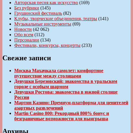
Авторская песня как искусство
(169)
Без рубрики
(145)
Грушинский фестиваль
(82)
Клубы, творческие объединения, театры
(141)
Музыкальные инструменты
(69)
Новости
(42 062)
Обо всем
(112)
Персоналии
(134)
Фестивали, конкурсы, концерты
(233)
Свежие записи
Москва Махачкала самолет: комфортное
путешествие между столицами
Девушки Березовский: знакомства в уральском
городе с особым шармом
Девушки Ростова: знакомства в южной столице
России
Мартин Казино: Премиум-платформа для ценителей
азартных развлечений
Martin Casino 800: Рекордный 800% бонус и
безграничные возможности для выигрыша
Архивы