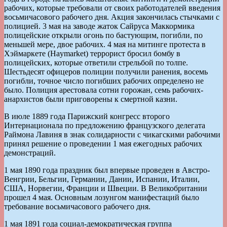
рабочих, которые требовали от своих работодателей введения
восьмичасового рабочего дня. Акция закончилась стычками с
полицией. 3 мая на заводе жаток Сайруса Маккормика
полицейские открыли огонь по бастующим, погибли, по
меньшей мере, двое рабочих. 4 мая на митинге протеста в
Хэймаркете (Haymarket) террорист бросил бомбу в
полицейских, которые ответили стрельбой по толпе.
Шестьдесят офицеров полиции получили ранения, восемь
погибли, точное число погибших рабочих определено не
было. Полиция арестовала сотни горожан, семь рабочих-
анархистов были приговорены к смертной казни.
В июле 1889 года Парижский конгресс второго
Интернационала по предложению французского делегата
Раймона Лавиня в знак солидарности с чикагскими рабочими
принял решение о проведении 1 мая ежегодных рабочих
демонстраций.
1 мая 1890 года праздник был впервые проведен в Австро-
Венгрии, Бельгии, Германии, Дании, Испании, Италии,
США, Норвегии, Франции и Швеции. В Великобритании
прошел 4 мая. Основным лозунгом манифестаций было
требование восьмичасового рабочего дня.
1 мая 1891 года социал-демократическая группа