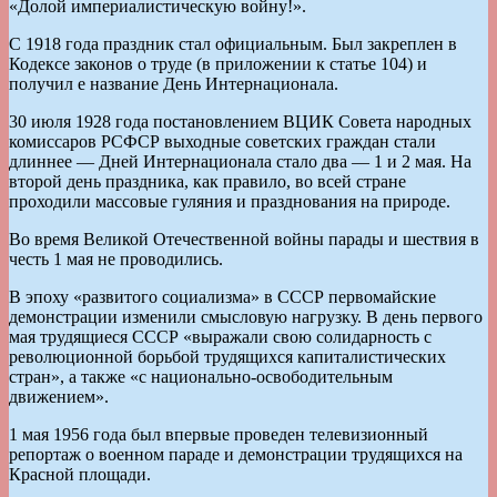
«Долой империалистическую войну!».
С 1918 года праздник стал официальным. Был закреплен в
Кодексе законов о труде (в приложении к статье 104) и
получил е название День Интернационала.
30 июля 1928 года постановлением ВЦИК Совета народных
комиссаров РСФСР выходные советских граждан стали
длиннее — Дней Интернационала стало два — 1 и 2 мая. На
второй день праздника, как правило, во всей стране
проходили массовые гуляния и празднования на природе.
Во время Великой Отечественной войны парады и шествия в
честь 1 мая не проводились.
В эпоху «развитого социализма» в СССР первомайские
демонстрации изменили смысловую нагрузку. В день первого
мая трудящиеся СССР «выражали свою солидарность с
революционной борьбой трудящихся капиталистических
стран», а также «с национально-освободительным
движением».
1 мая 1956 года был впервые проведен телевизионный
репортаж о военном параде и демонстрации трудящихся на
Красной площади.