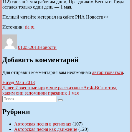
112) сделал 2 мая рабочим днем, Праздником Весны и Труда
остался только один день — 1 мая.
Полный читайте материал на сайте РИА Новости>>
Источник:
ria.ru
Автор
Опубликовано
Рубрики
01.05.2013
Новости
Добавить комментарий
Для отправки комментария вам необходимо
авторизоваться
.
Навигация
Предыдущая
Назад
Май 2013
запись:
Следующая
Далее
Известные иркутяне рассказали «АиФ-ВС» о том,
по
запись:
каким они запомнили праздник 1 мая
записям
Искать:
Поиск
Рубрики
Авторская песня в регионах
(107)
Авторская песня как движение
(120)