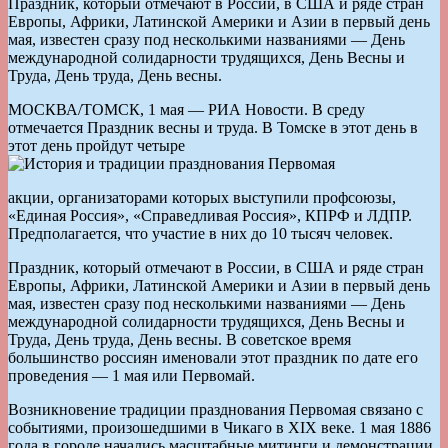
Праздник, который отмечают в России, в США и ряде стран
Европы, Африки, Латинской Америки и Азии в первый день
мая, известен сразу под несколькими названиями — День
международной солидарности трудящихся, День Весны и
Труда, День труда, День весны.
МОСКВА/ТОМСК, 1 мая — РИА Новости. В среду
отмечается Праздник весны и труда. В Томске в этот день в
этот день пройдут четыре
акции, организаторами которых выступили профсоюзы,
«Единая Россия», «Справедливая Россия», КПРФ и ЛДПР.
Предполагается, что участие в них до 10 тысяч человек.
Праздник, который отмечают в России, в США и ряде стран
Европы, Африки, Латинской Америки и Азии в первый день
мая, известен сразу под несколькими названиями — День
международной солидарности трудящихся, День Весны и
Труда, День труда, День весны. В советское время
большинство россиян именовали этот праздник по дате его
проведения — 1 мая или Первомай.
Возникновение традиции празднования Первомая связано с
событиями, произошедшими в Чикаго в ХIХ веке. 1 мая 1886
года в городе начались масштабные митинги и демонстрации