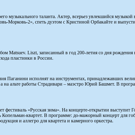
его музыкального таланта. Актер, всерьез увлекшийся музыкой в 
овь-Морковь-2», спеть дуэтом с Кристиной Орбакайте и выпуст
ом Matsuev. Liszt, записанный в год 200-летия со дня рождения
ыхода пластинки в России.
ения Паганини исполнят на инструментах, принадлежавших вели
а на альте работы Страдивари – маэстро Юрий Башмет. В прогр
ует фестиваль «Русская зима». На концерте-открытии выступит 
Копельман-квартет. В программе: до-мажорный концерт для гоб
одукция и аллегро для квартета и камерного оркестра.