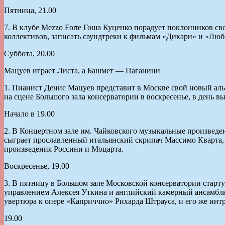
Пятница, 21.00
7. В клубе Mezzo Forte Гоша Куценко порадует поклонников сво
коллективов, записать саундтреки к фильмам «Дикари» и «Люб
Суббота, 20.00
Мацуев играет Листа, а Башмет — Паганини
1. Пианист Денис Мацуев представит в Москве свой новый альб
на сцене Большого зала консерватории в воскресенье, в день в
Начало в 19.00
2. В Концертном зале им. Чайковского музыкальные произвед
сыграет прославленный итальянский скрипач Массимо Кварта, 
произведения Россини и Моцарта.
Воскресенье, 19.00
3. В пятницу в Большом зале Московской консерватории старт
управлением Алексея Уткина и английский камерный ансамбль 
увертюра к опере «Каприччио» Рихарда Штрауса, и его же интр
19.00