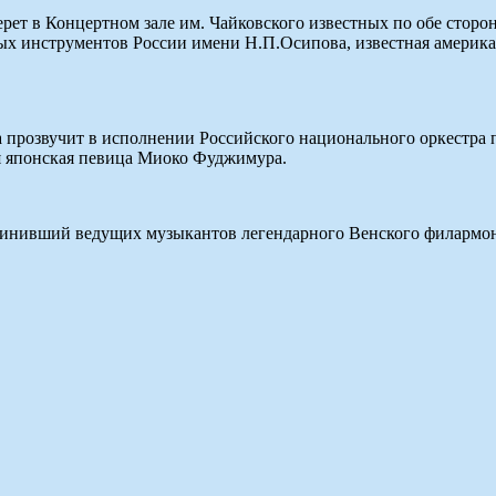
ерет в Концертном зале им. Чайковского известных по обе стор
х инструментов России имени Н.П.Осипова, известная американ
а прозвучит в исполнении Российского национального оркестра 
ая японская певица Миоко Фуджимура.
динивший ведущих музыкантов легендарного Венского филармон