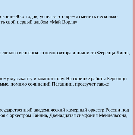
конце 90-х годов, успел за это время сменить несколько
ить свой первый альбом «Май Ворлд».
 великого венгерского композитора и пианиста Ференца Листа,
кому музыканту и композитору. На скрипке работы Бергонци
амме, помимо сочинений Паганини, прозвучат также
Государственный академический камерный оркестр России под
оя с оркестром Гайдна, Двенадцатая симфония Мендельсона,