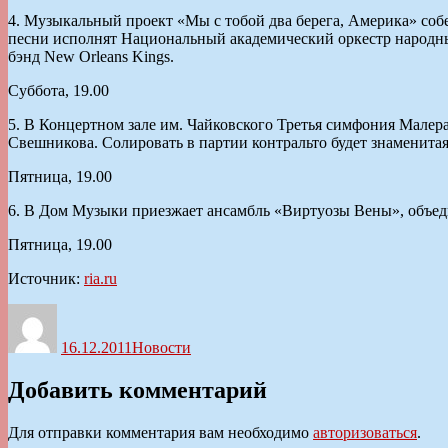
4. Музыкальный проект «Мы с тобой два берега, Америка» соб
песни исполнят Национальный академический оркестр народны
бэнд New Orleans Kings.
Суббота, 19.00
5. В Концертном зале им. Чайковского Третья симфония Малер
Свешникова. Солировать в партии контральто будет знаменит
Пятница, 19.00
6. В Дом Музыки приезжает ансамбль «Виртуозы Вены», объе
Пятница, 19.00
Источник:
ria.ru
Автор
Опубликовано
Рубрики
16.12.2011
Новости
Добавить комментарий
Для отправки комментария вам необходимо
авторизоваться
.