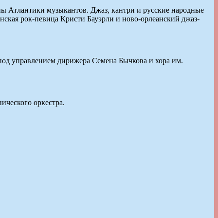
оны Атлантики музыкантов. Джаз, кантри и русские народные
ская рок-певица Кристи Бауэрли и ново-орлеанский джаз-
под управлением дирижера Семена Бычкова и хора им.
ического оркестра.