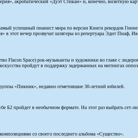
ия», акробатический «Дуэт Стикан» и, конечно, визитную карт
самый успешный пианист мира по версии Книги рекордов Гиннес
 в этот вечер прозвучат шлягеры из репертуара Эдит Пиаф, Ив
нство Flacon Space) рок-музыканты и художники во главе с ли
 искусства пройдут в поддержку задержанных на митингах оппо
 группы «Пикник», недавно отметившие 30-летний юбилей.
бе Б2 пройдет в необычном формате. На этот раз выбрать сет-л
 композициями со своего последнего альбома «Существо».