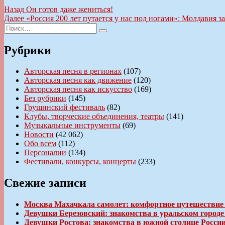
Навигация
Предыдущая
Назад
Он готов даже жениться!
запись:
Следующая
Далее
«Россия 200 лет путается у нас под ногами»: Молдавия з
по
Искать:
запись:
Поиск
записям
Рубрики
Авторская песня в регионах
(107)
Авторская песня как движение
(120)
Авторская песня как искусство
(169)
Без рубрики
(145)
Грушинский фестиваль
(82)
Клубы, творческие объединения, театры
(141)
Музыкальные инструменты
(69)
Новости
(42 062)
Обо всем
(112)
Персоналии
(134)
Фестивали, конкурсы, концерты
(233)
Свежие записи
Москва Махачкала самолет: комфортное путешествие
Девушки Березовский: знакомства в уральском город
Девушки Ростова: знакомства в южной столице Росси