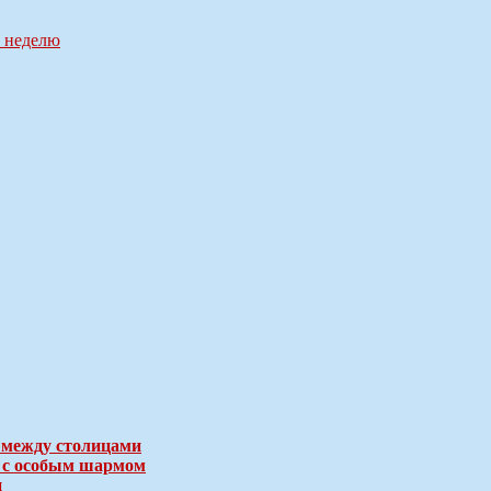
а неделю
 между столицами
е с особым шармом
и