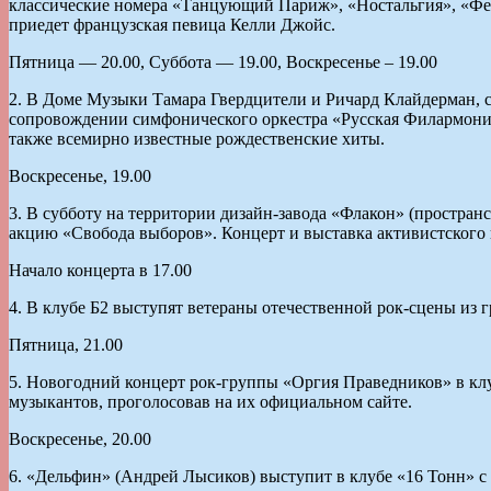
классические номера «Танцующий Париж», «Ностальгия», «Феер
приедет французская певица Келли Джойс.
Пятница — 20.00, Суббота — 19.00, Воскресенье – 19.00
2. В Доме Музыки Тамара Гвердцители и Ричард Клайдерман, 
сопровождении симфонического оркестра «Русская Филармония»
также всемирно известные рождественские хиты.
Воскресенье, 19.00
3. В субботу на территории дизайн-завода «Флакон» (простра
акцию «Свобода выборов». Концерт и выставка активистского
Начало концерта в 17.00
4. В клубе Б2 выступят ветераны отечественной рок-сцены из
Пятница, 21.00
5. Новогодний концерт рок-группы «Оргия Праведников» в клу
музыкантов, проголосовав на их официальном сайте.
Воскресенье, 20.00
6. «Дельфин» (Андрей Лысиков) выступит в клубе «16 Тонн» с