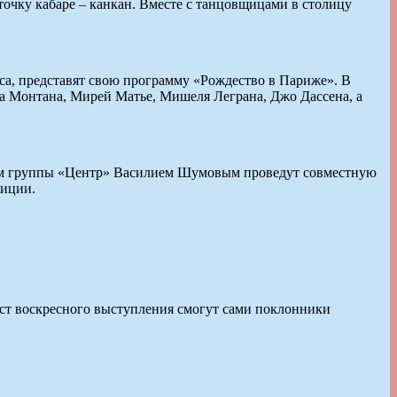
очку кабаре – канкан. Вместе с танцовщицами в столицу
а, представят свою программу «Рождество в Париже». В
а Монтана, Мирей Матье, Мишеля Леграна, Джо Дассена, а
дером группы «Центр» Василием Шумовым проведут совместную
зиции.
ист воскресного выступления смогут сами поклонники