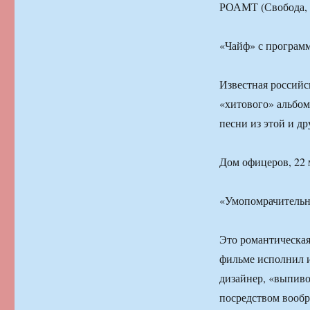
РОАМТ (Свобода, 3)
«Чайф» с програм
Известная российс
«хитового» альбом
песни из этой и др
Дом офицеров, 22 м
«Умопомрачительны
Это романтическая
фильме исполнил 
дизайнер, «выпиво
посредством вооб