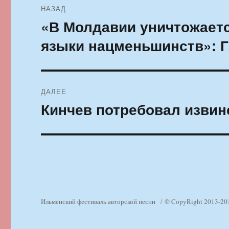
НАЗАД
по
«В Молдавии уничтожается
Предыдущая
запись:
записям
языки нацменьшинств»: Г
ДАЛЕЕ
Кинчев потребовал извин
Следующая
запись:
Ильменский фестиваль авторской песни
© CopyRight 2013-20