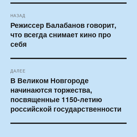
Навигация
НАЗАД
по
Режиссер Балабанов говорит,
Предыдущая
что всегда снимает кино про
запись:
записям
себя
ДАЛЕЕ
В Великом Новгороде
Следующая
начинаются торжества,
запись:
посвященные 1150-летию
российской государственности