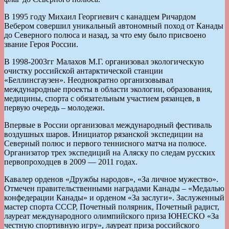
В 1995 году Михаил Георгиевич с канадцем Ричардом
Вебером совершил уникальный автономный поход от Канады
до Северного полюса и назад, за что ему было присвоено
звание Героя России.
В 1998-2003гг Малахов М.Г. организовал экологическую
очистку российской антарктической станции
«Беллинсгаузен». Неоднократно организовывал
международные проекты в области экологии, образования,
медицины, спорта с обязательным участием рязанцев, в
первую очередь – молодежи.
Впервые в России организовал международный фестиваль
воздушных шаров. Инициатор рязанской экспедиции на
Северный полюс и первого теннисного матча на полюсе.
Организатор трех экспедиций на Аляску по следам русских
первопроходцев в 2009 — 2011 годах.
Кавалер орденов «Дружбы народов», «За личное мужество».
Отмечен правительственными наградами Канады – «Медалью
конфедерации Канады» и орденом «За заслуги». Заслуженный
мастер спорта СССР, Почетный полярник, Почетный радист,
лауреат международного олимпийского приза ЮНЕСКО «За
честную спортивную игру», лауреат приза российского