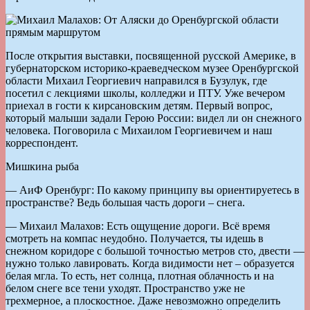
После открытия выставки, посвященной русской Америке, в
губернаторском историко-краеведческом музее Оренбургской
области Михаил Георгиевич направился в Бузулук, где
посетил с лекциями школы, колледжи и ПТУ. Уже вечером
приехал в гости к кирсановским детям. Первый вопрос,
который малыши задали Герою России: видел ли он снежного
человека. Поговорила с Михаилом Георгиевичем и наш
корреспондент.
Мишкина рыба
— АиФ Оренбург: По какому принципу вы ориентируетесь в
пространстве? Ведь большая часть дороги – снега.
— Михаил Малахов: Есть ощущение дороги. Всё время
смотреть на компас неудобно. Получается, ты идешь в
снежном коридоре с большой точностью метров сто, двести —
нужно только лавировать. Когда видимости нет – образуется
белая мгла. То есть, нет солнца, плотная облачность и на
белом снеге все тени уходят. Пространство уже не
трехмерное, а плоскостное. Даже невозможно определить