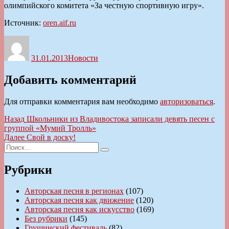
олимпийского комитета «За честную спортивную игру».
Источник:
oren.aif.ru
Автор
Опубликовано
Рубрики
31.01.2013
Новости
Добавить комментарий
Для отправки комментария вам необходимо
авторизоваться
.
Навигация
Предыдущая
Назад
Школьники из Владивостока записали девять песен с
запись:
группой «Мумий Тролль»
по
Следующая
Далее
Свой в доску!
записям
Искать:
запись:
Поиск
Рубрики
Авторская песня в регионах
(107)
Авторская песня как движение
(120)
Авторская песня как искусство
(169)
Без рубрики
(145)
Грушинский фестиваль
(82)