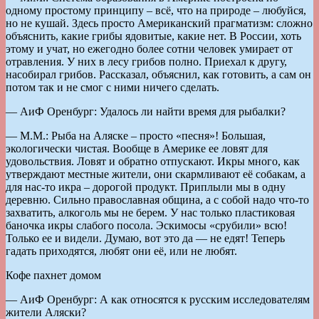
одному простому принципу – всё, что на природе – любуйся,
но не кушай. Здесь просто Американский прагматизм: сложно
объяснить, какие грибы ядовитые, какие нет. В России, хоть
этому и учат, но ежегодно более сотни человек умирает от
отравления. У них в лесу грибов полно. Приехал к другу,
насобирал грибов. Рассказал, объяснил, как готовить, а сам он
потом так и не смог с ними ничего сделать.
— АиФ Оренбург: Удалось ли найти время для рыбалки?
— М.М.: Рыба на Аляске – просто «песня»! Большая,
экологически чистая. Вообще в Америке ее ловят для
удовольствия. Ловят и обратно отпускают. Икры много, как
утверждают местные жители, они скармливают её собакам, а
для нас-то икра – дорогой продукт. Приплыли мы в одну
деревню. Сильно православная община, а с собой надо что-то
захватить, алкоголь мы не берем. У нас только пластиковая
баночка икры слабого посола. Эскимосы «срубили» всю!
Только ее и видели. Думаю, вот это да — не едят! Теперь
гадать приходятся, любят они её, или не любят.
Кофе пахнет домом
— АиФ Оренбург: А как относятся к русским исследователям
жители Аляски?