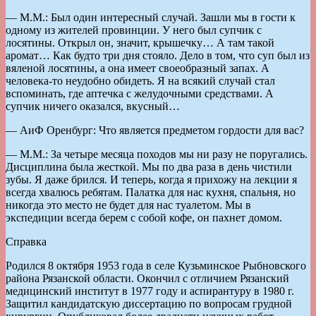
— М.М.: Был один интересный случай. Зашли мы в гости к
одному из жителей провинции. У него был супчик с
лосятины. Открыл он, значит, крышечку… А там такой
аромат… Как будто три дня стояло. Дело в том, что суп был из
вяленой лосятины, а она имеет своеобразный запах. А
человека-то неудобно обидеть. Я на всякий случай стал
вспоминать, где аптечка с желудочными средствами. А
супчик ничего оказался, вкусный…
— АиФ Оренбург: Что является предметом гордости для вас?
— М.М.: За четыре месяца походов мы ни разу не поругались.
Дисциплина была жесткой. Мы по два раза в день чистили
зубы. Я даже брился. И теперь, когда я прихожу на лекции я
всегда хвалюсь ребятам. Палатка для нас кухня, спальня, но
никогда это место не будет для нас туалетом. Мы в
экспедиции всегда берем с собой кофе, он пахнет домом.
Справка
Родился 8 октября 1953 года в селе Кузьминское Рыбновского
района Рязанской области. Окончил с отличием Рязанский
медицинский институт в 1977 году и аспирантуру в 1980 г.
Защитил кандидатскую диссертацию по вопросам грудной