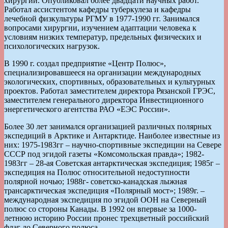
хирургии. Опубликовал более двадцати научных работ.
Работал ассистентом кафедры туберкулеза и кафедры
лечебной физкультуры РГМУ в 1977-1990 гг. Занимался
вопросами хирургии, изучением адаптации человека к
условиям низких температур, предельных физических и
психологических нагрузок.
В 1990 г. создал предприятие «Центр Полюс»,
специализировавшееся на организации международных
экологических, спортивных, образовательных и культурных
проектов. Работал заместителем директора Рязанской ГРЭС,
заместителем генерального директора Инвестиционного
энергетического агентства РАО «ЕЭС России».
Более 30 лет занимался организацией различных полярных
экспедиций в Арктике и Антарктиде. Наиболее известные из
них: 1975-1983гг – научно-спортивные экспедиции на Севере
СССР под эгидой газеты «Комсомольская правда»; 1982-
1983гг – 28-ая Советская антарктическая экспедиция; 1985г –
экспедиция на Полюс относительной недоступности
полярной ночью; 1988г- советско-канадская лыжная
трансарктическая экспедиция «Полярный мост»; 1989г. –
международная экспедиция по эгидой ООН на Северный
полюс со стороны Канады. В 1992 он впервые за 1000-
летнюю историю России пронес трехцветный российский
флаг до Северного полюса.