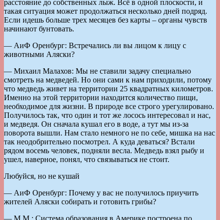
расстояние до собственных лыж. Всё в одной плоскости, и
такая ситуация может продолжаться несколько дней подряд.
Если идешь больше трех месяцев без карты – органы чувств
начинают бунтовать.
— АиФ Оренбург: Встречались ли вы лицом к лицу с
животными Аляски?
— Михаил Малахов: Мы не ставили задачу специально
смотреть на медведей. Но они сами к нам приходили, потому
что медведь живет на территории 25 квадратных километров.
Именно на этой территории находится количество пищи,
необходимое для жизни. В природе все строго урегулировано.
Получилось так, что один и тот же лосось интересовал и нас,
и медведя. Он сначала кушал его в воде, а тут мы из-за
поворота вышли. Нам стало немного не по себе, мишка на нас
так неодобрительно посмотрел. А куда деваться? Встали
рядом восемь человек, подняли весла. Медведь взял рыбу и
ушел, наверное, понял, что связываться не стоит.
Любуйся, но не кушай
— АиФ Оренбург: Почему у вас не получилось приучить
жителей Аляски собирать и готовить грибы?
— М.М.: Система образования в Америке построена по