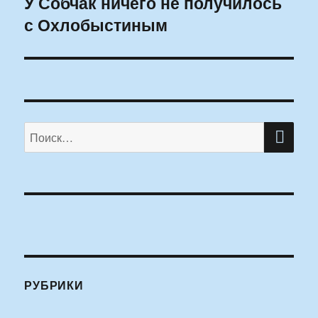
У Собчак ничего не получилось
Следующая
с Охлобыстиным
запись:
ПО
Искать:
РУБРИКИ