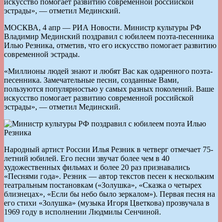
искусство помогает развитию современной российской
эстрады», — отметил Мединский.
МОСКВА, 4 апр — РИА Новости. Министр культуры РФ
Владимир Мединский поздравил с юбилеем поэта-песенника
Илью Резника, отметив, что его искусство помогает развитию
современной эстрады.
«Миллионы людей знают и любят Вас как одаренного поэта-
песенника. Замечательные песни, созданные Вами,
пользуются популярностью у самых разных поколений. Ваше
искусство помогает развитию современной российской
эстрады», — отметил Мединский.
Народный артист России Илья Резник в четверг отмечает 75-
летний юбилей. Его песни звучат более чем в 40
художественных фильмах и более 20 раз признавались
«Песнями года». Резник — автор текстов песен к нескольким
театральным постановкам («Золушка», «Сказка о четырех
близнецах», «Если бы небо было зеркалом»). Первая песня на
его стихи «Золушка» (музыка Игоря Цветкова) прозвучала в
1969 году в исполнении Людмилы Сенчиной.