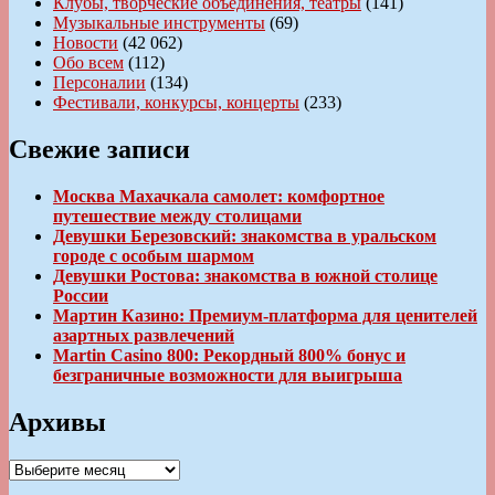
Клубы, творческие объединения, театры
(141)
Музыкальные инструменты
(69)
Новости
(42 062)
Обо всем
(112)
Персоналии
(134)
Фестивали, конкурсы, концерты
(233)
Свежие записи
Москва Махачкала самолет: комфортное
путешествие между столицами
Девушки Березовский: знакомства в уральском
городе с особым шармом
Девушки Ростова: знакомства в южной столице
России
Мартин Казино: Премиум-платформа для ценителей
азартных развлечений
Martin Casino 800: Рекордный 800% бонус и
безграничные возможности для выигрыша
Архивы
Архивы