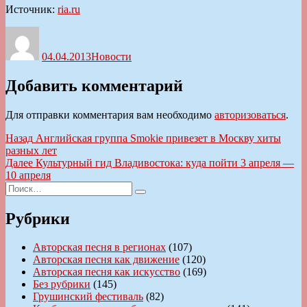
Источник:
ria.ru
Автор
Опубликовано
Рубрики
04.04.2013
Новости
Добавить комментарий
Для отправки комментария вам необходимо
авторизоваться
.
Навигация
Предыдущая
Назад
Английская группа Smokie привезет в Москву хиты
запись:
разных лет
по
Следующая
Далее
Культурный гид Владивостока: куда пойти 3 апреля —
записям
запись:
10 апреля
Искать:
Поиск
Рубрики
Авторская песня в регионах
(107)
Авторская песня как движение
(120)
Авторская песня как искусство
(169)
Без рубрики
(145)
Грушинский фестиваль
(82)