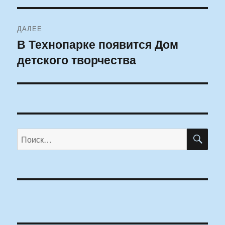
ДАЛЕЕ
В Технопарке появится Дом
Следующая
детского творчества
запись:
ПО
Искать: