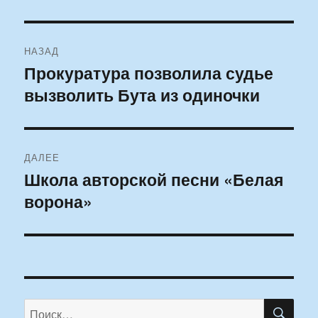
Навигация
НАЗАД
по
Прокуратура позволила судье
Предыдущая
вызволить Бута из одиночки
запись:
записям
ДАЛЕЕ
Школа авторской песни «Белая
Следующая
ворона»
запись:
ПО
Искать: