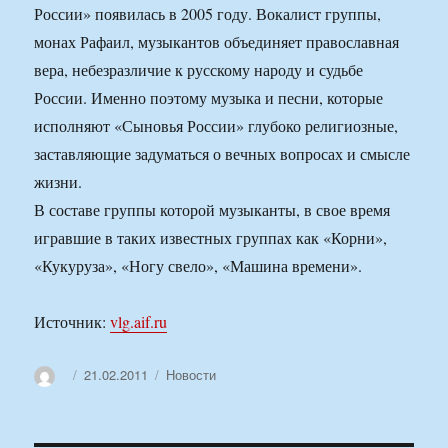
России» появилась в 2005 году. Вокалист группы,
монах Рафаил, музыкантов объединяет православная
вера, небезразличие к русскому народу и судьбе
России. Именно поэтому музыка и песни, которые
исполняют «Сыновья России» глубоко религиозные,
заставляющие задуматься о вечных вопросах и смысле
жизни.
В составе группы которой музыканты, в свое время
игравшие в таких известных группах как «Корни»,
«Кукуруза», «Ногу свело», «Машина времени».
Источник:
vlg.aif.ru
Автор
Опубликовано
Рубрики
21.02.2011
Новости