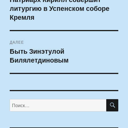
литургию в Успенском соборе
запись:
записям
Кремля
ДАЛЕЕ
Быть Зинэтулой
Следующая
Билялетдиновым
запись:
ПО
Искать: