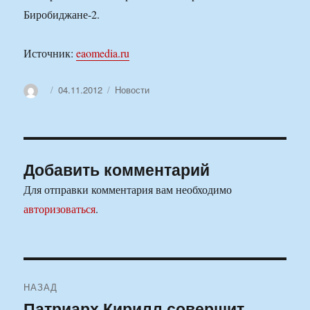
Биробиджане-2.
Источник:
eaomedia.ru
Автор
Опубликовано
Рубрики
04.11.2012
Новости
Добавить комментарий
Для отправки комментария вам необходимо
авторизоваться
.
Навигация
НАЗАД
по
Патриарх Кирилл совершит
Предыдущая