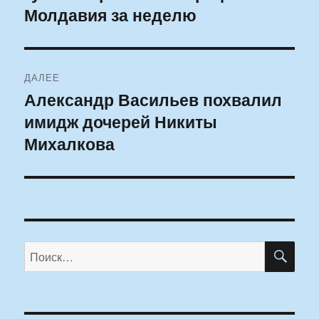
Молдавия за неделю
ДАЛЕЕ
Александр Васильев похвалил
Следующая
имидж дочерей Никиты
запись:
Михалкова
ПО
Искать: