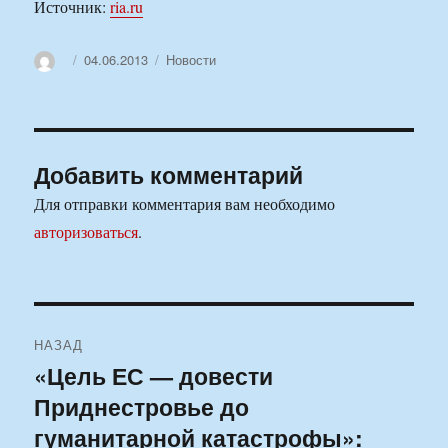
Источник:
ria.ru
Автор
Опубликовано
Рубрики
04.06.2013
Новости
Добавить комментарий
Для отправки комментария вам необходимо
авторизоваться
.
Навигация
НАЗАД
по
«Цель ЕС — довести
Предыдущая
Приднестровье до
запись:
записям
гуманитарной катастрофы»: