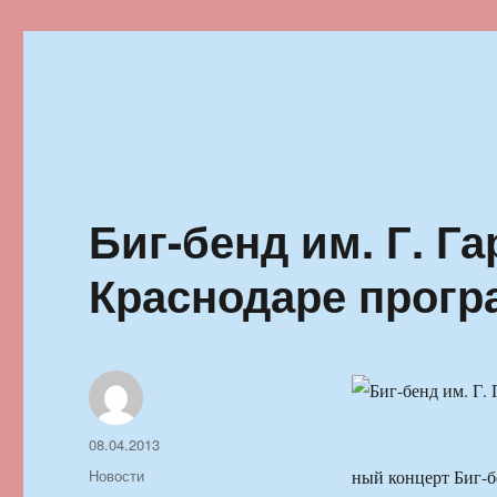
Ильменский фестиваль автор
Биг-бенд им. Г. Г
Краснодаре програ
Автор
Опубликовано
08.04.2013
Рубрики
Новости
ный концерт Биг-бе