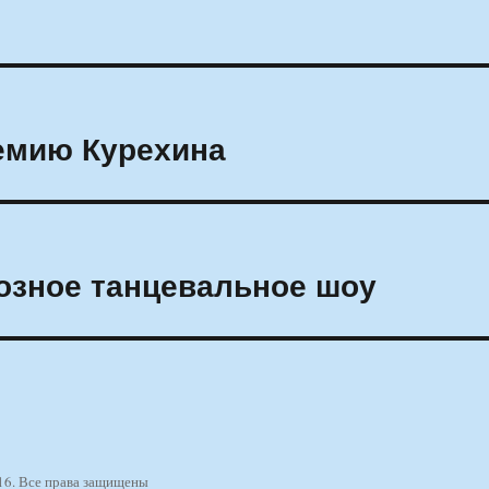
емию Курехина
озное танцевальное шоу
16. Все права защищены