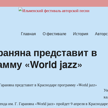
ской песни
Главная
О фестивале
История
Авторс
араняна представит в
мму «World jazz»
У
ка
нда им. Г. Гараняна «World jazz» пройдет 9 апреля в Краснодаре