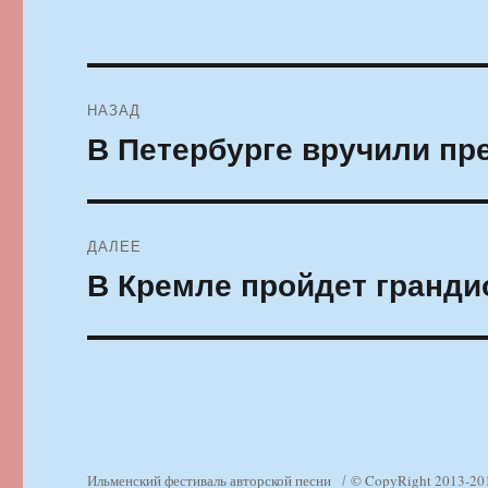
Навигация
НАЗАД
по
В Петербурге вручили пр
Предыдущая
запись:
записям
ДАЛЕЕ
В Кремле пройдет гранди
Следующая
запись:
Ильменский фестиваль авторской песни
© CopyRight 2013-20