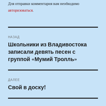
Для отправки комментария вам необходимо
авторизоваться
.
Навигация
НАЗАД
по
Школьники из Владивостока
Предыдущая
записали девять песен с
запись:
записям
группой «Мумий Тролль»
ДАЛЕЕ
Свой в доску!
Следующая
запись: