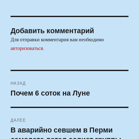
Добавить комментарий
Для отправки комментария вам необходимо
авторизоваться
.
Навигация
НАЗАД
по
Почем 6 соток на Луне
Предыдущая
запись:
записям
ДАЛЕЕ
В аварийно севшем в Перми
Следующая
запись: