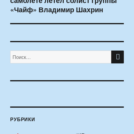
самолете летел солист группы
«Чайф» Владимир Шахрин
ПО
Искать:
РУБРИКИ