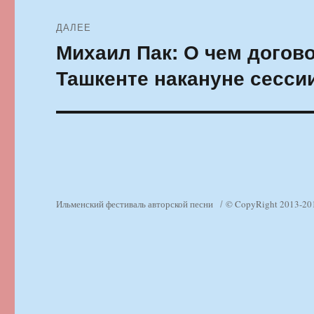
ДАЛЕЕ
Михаил Пак: О чем догов
Следующая
запись:
Ташкенте накануне сесси
Ильменский фестиваль авторской песни
© CopyRight 2013-20