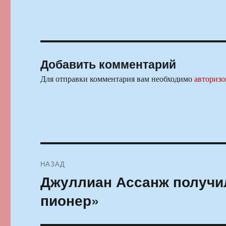
Добавить комментарий
Для отправки комментария вам необходимо
авторизо
Навигация
НАЗАД
по
Джуллиан Ассанж получи
Предыдущая
запись:
записям
пионер»