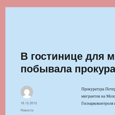
Ильменский фестиваль автор
В гостинице для 
побывала прокура
Прокуратура Петер
мигрантов на Мохо
Автор
Опубликовано
18.12.2012
Госнаркоконтроля
Рубрики
Новости