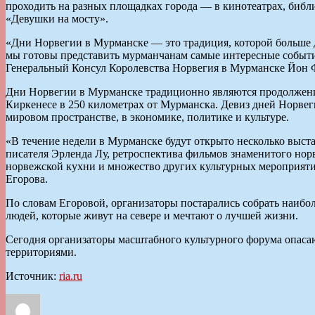
проходить на разных площадках города — в кинотеатрах, библи
«Девушки на мосту».
«Дни Норвегии в Мурманске — это традиция, которой больше де
мы готовы представить мурманчанам самые интересные событи
Генеральный Консул Королевства Норвегия в Мурманске Йон 
Дни Норвегии в Мурманске традиционно являются продолжение
Киркенесе в 250 километрах от Мурманска. Девиз дней Норве
мировом пространстве, в экономике, политике и культуре.
«В течение недели в Мурманске будут открыто несколько выста
писателя Эрленда Лу, ретроспектива фильмов знаменитого нор
норвежской кухни и множество других культурных мероприяти
Егорова.
По словам Егоровой, организаторы постарались собрать наибол
людей, которые живут на севере и мечтают о лучшей жизни.
Сегодня организаторы масштабного культурного форума опаса
территориями.
Источник:
ria.ru
Автор
Опубликовано
Рубрики