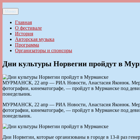
Перейти
к
Меню
Ильменский фестиваль авторской песни
содержимому
Главная
О фестивале
История
Авторская музыка
Программа
Организаторы и спонсоры
Дни культуры Норвегии пройдут в Мур
МУРМАНСК, 22 апр — РИА Новости, Анастасия Яконюк. Меропр
фотографии, кинематографе, — пройдут в Мурманске под деви
понедельник.
МУРМАНСК, 22 апр — РИА Новости, Анастасия Яконюк. Меропр
фотографии, кинематографе, — пройдут в Мурманске под деви
понедельник.
Дни Норвегии, которые организованы в городе в 13-й раз гене