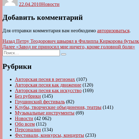
22.04.2010
Новости
Добавить комментарий
Для отправки комментария вам необходимо
авторизоваться
.
Навигация
Предыдущая
Назад
Петру Теодорович швырял в Филиппа Киркорова бутыл
запись:
Следующая
Далее
«Завод не приносил мне ничего, кроме головной боли»
по
Искать:
запись:
Поиск
записям
Рубрики
Авторская песня в регионах
(107)
Авторская песня как движение
(120)
Авторская песня как искусство
(169)
Без рубрики
(145)
Грушинский фестиваль
(82)
Клубы, творческие объединения, театры
(141)
Музыкальные инструменты
(69)
Новости
(42 062)
Обо всем
(112)
Персоналии
(134)
Фестивали, конкурсы, концерты
(233)