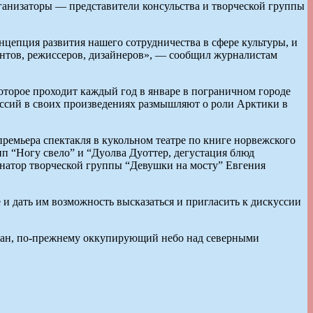
организаторы — представители консульства и творческой группы
нцепция развития нашего сотрудничества в сфере культуры, и
нтов, режиссеров, дизайнеров», — сообщил журналистам
торое проходит каждый год в январе в пограничном городе
ессий в своих произведениях размышляют о роли Арктики в
ремьера спектакля в кукольном театре по книге норвежского
п “Ногу свело” и “Дуолва Дуоттер, дегустация блюд
инатор творческой группы “Девушки на мосту” Евгения
 и дать им возможность высказаться и пригласить к дискуссии
лкан, по-прежнему оккупирующий небо над северными