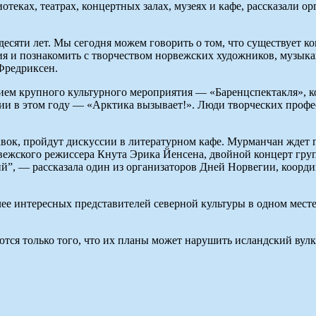
отеках, театрах, концертных залах, музеях и кафе, рассказали 
сяти лет. Мы сегодня можем говорить о том, что существует ко
я и познакомить с творчеством норвежских художников, музыка
Фредриксен.
м крупного культурного мероприятия — «Баренцспектакля», ко
гии в этом году — «Арктика вызывает!». Люди творческих проф
вок, пройдут дискуссии в литературном кафе. Мурманчан ждет п
вежского режиссера Кнута Эрика Йенсена, двойной концерт груп
й”, — рассказала один из организаторов Дней Норвегии, коорд
ее интересных представителей северной культуры в одном месте
ются только того, что их планы может нарушить исландский ву