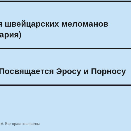
я швейцарских меломанов
ария)
 Посвящается Эросу и Порносу
16. Все права защищены