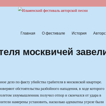
ской песни
Главная
О фестивале
История
Авторс
теля москвичей завел
ное дело по факту убийства грабителя в московской квартире.
оверяют обстоятельства разбойного нападения, в ходе которого
летом злоумышленник получил отпор и скончался от удара в
нители намерены установить, насколько адекватны угрозе были