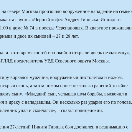
 на севере Москвы произошло вооруженное нападение на семью
зыканта группы «Черный кофе» Андрея Гирныка. Инцидент
1.00 в доме № 74 в проезде Черепановых. В квартире проживали
рныка и двое их сыновей – 27 и 28 лет.
ли в это время гостей и спокойно открыли дверь незнакомцу», 
ВЗГЛЯД представитель УВД Северного округа Москвы.
ртиру ворвался мужчина, вооруженный пистолетом и ножом.
открыл огонь, а затем ножом нанес несколько ранений хозяйке
аршему сыну. «Младший сын, услышав шум борьбы, выскочил в
л в драку с нападавшим. Он несколько раз ударил его по голове,
шленник упал и скончался», – сказал полицейский.
дения 27-летний Никита Гирнык был доставлен в реанимацию с