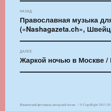
Навигация
НАЗАД
по
Православная музыка дл
Предыдущая
запись:
записям
(«Nashagazeta.ch», Швейц
ДАЛЕЕ
Жаркой ночью в Москве /
Следующая
запись:
Ильменский фестиваль авторской песни
© CopyRight 2013-20