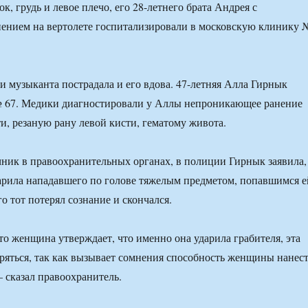
к, грудь и левое плечо, его 28-летнего брата Андрея с
ением на вертолете госпитализировали в московскую клинику 
и музыканта пострадала и его вдова. 47-летняя Алла Гирнык
№ 67. Медики диагностировали у Аллы непроникающее ранение
и, резаную рану левой кисти, гематому живота.
ник в правоохранительных органах, в полиции Гирнык заявила,
арила нападавшего по голове тяжелым предметом, попавшимся е
го тот потерял сознание и скончался.
то женщина утверждает, что именно она ударила грабителя, эта
еряться, так как вызывает сомнения способность женщины нанес
– сказал правоохранитель.