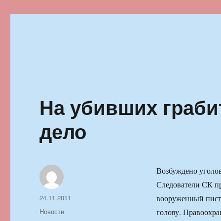
Ильменский фестиваль автор
На убивших граби
дело
Возбуждено уголов
Следователи СК пр
Автор
Опубликовано
24.11.2011
вооруженный писто
Рубрики
Новости
голову. Правоохра