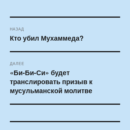
Навигация
НАЗАД
по
Кто убил Мухаммеда?
Предыдущая
запись:
записям
ДАЛЕЕ
«Би-Би-Си» будет
Следующая
транслировать призыв к
запись:
мусульманской молитве