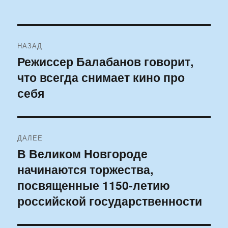
Навигация
НАЗАД
по
Режиссер Балабанов говорит,
Предыдущая
что всегда снимает кино про
запись:
записям
себя
ДАЛЕЕ
В Великом Новгороде
Следующая
начинаются торжества,
запись:
посвященные 1150-летию
российской государственности