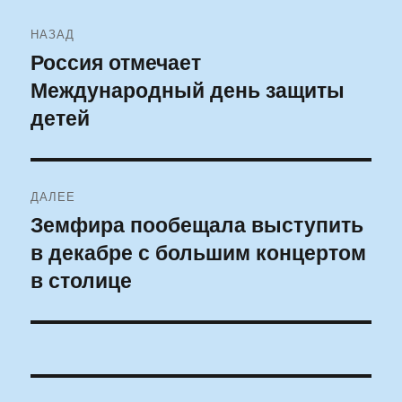
Навигация
НАЗАД
по
Россия отмечает
Предыдущая
Международный день защиты
запись:
записям
детей
ДАЛЕЕ
Земфира пообещала выступить
Следующая
в декабре с большим концертом
запись:
в столице