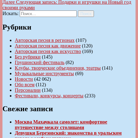
Далее
Следующая запись:
Подарки и игрушки на Новый год
своими руками
Искать:
Поиск
Рубрики
Авторская песня в регионах
(107)
Авторская песня как движение
(120)
Авторская песня как искусство
(169)
Без рубрики
(145)
Грушинский фестиваль
(82)
Клубы, творческие объединения, театры
(141)
Музыкальные инструменты
(69)
Новости
(42 062)
Обо всем
(112)
Персоналии
(134)
Фестивали, конкурсы, концерты
(233)
Свежие записи
Москва Махачкала самолет: комфортное
путешествие между столицами
Девушки Березовский: знакомства в уральском