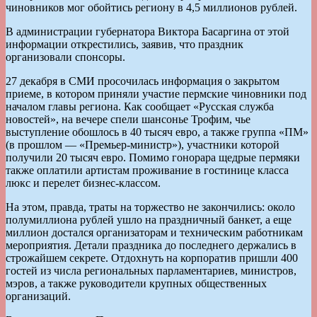
чиновников мог обойтись региону в 4,5 миллионов рублей.
В администрации губернатора Виктора Басаргина от этой
информации открестились, заявив, что праздник
организовали спонсоры.
27 декабря в СМИ просочилась информация о закрытом
приеме, в котором приняли участие пермские чиновники под
началом главы региона. Как сообщает «Русская служба
новостей», на вечере спели шансонье Трофим, чье
выступление обошлось в 40 тысяч евро, а также группа «ПМ»
(в прошлом — «Премьер-министр»), участники которой
получили 20 тысяч евро. Помимо гонорара щедрые пермяки
также оплатили артистам проживание в гостинице класса
люкс и перелет бизнес-классом.
На этом, правда, траты на торжество не закончились: около
полумиллиона рублей ушло на праздничный банкет, а еще
миллион достался организаторам и техническим работникам
мероприятия. Детали праздника до последнего держались в
строжайшем секрете. Отдохнуть на корпоратив пришли 400
гостей из числа региональных парламентариев, министров,
мэров, а также руководители крупных общественных
организаций.