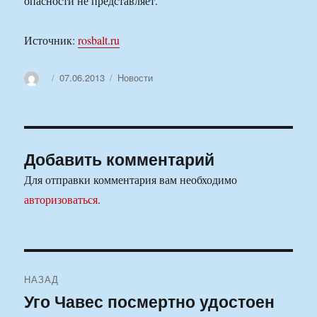
опасности не представляет.
Источник:
rosbalt.ru
Автор
Опубликовано
Рубрики
07.06.2013
Новости
Добавить комментарий
Для отправки комментария вам необходимо
авторизоваться
.
Навигация
НАЗАД
по
Уго Чавес посмертно удостоен
Предыдущая