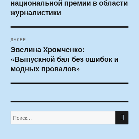
национальной премии в области
запись:
записям
журналистики
ДАЛЕЕ
Эвелина Хромченко:
Следующая
«Выпускной бал без ошибок и
запись:
модных провалов»
ПО
Искать: