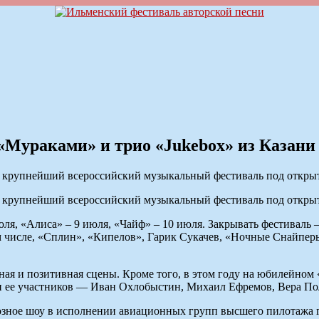
Мураками» и трио «Jukebox» из Казани
тся крупнейший всероссийский музыкальный фестиваль под откр
тся крупнейший всероссийский музыкальный фестиваль под откр
ля, «Алиса» – 9 июля, «Чайф» – 10 июля. Закрывать фестиваль –
м числе, «Сплин», «Кипелов», Гарик Сукачев, «Ночные Снайпер
ная и позитивная сцены. Кроме того, в этом году на юбилейном 
ди ее участников — Иван Охлобыстин, Михаил Ефремов, Вера Поло
озное шоу в исполнении авиационных групп высшего пилотажа г