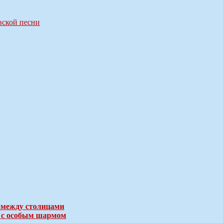
вской песни
 между столицами
е с особым шармом