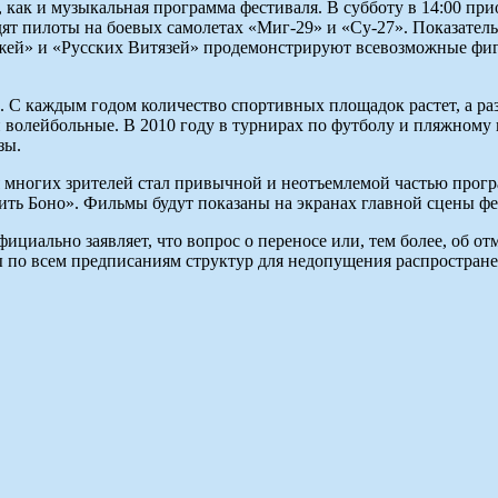
как и музыкальная программа фестиваля. В субботу в 14:00 прио
одят пилоты на боевых самолетах «Миг-29» и «Су-27». Показател
ей» и «Русских Витязей» продемонстрируют всевозможные фигур
. С каждым годом количество спортивных площадок растет, а ра
волейбольные. В 2010 году в турнирах по футболу и пляжному 
зы.
 многих зрителей стал привычной и неотъемлемой частью прог
ить Боно». Фильмы будут показаны на экранах главной сцены фе
ициально заявляет, что вопрос о переносе или, тем более, об о
 по всем предписаниям структур для недопущения распростран