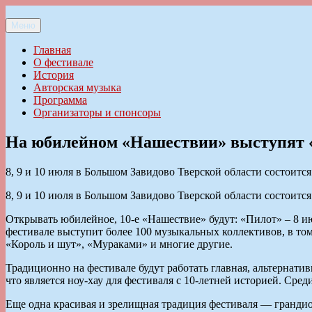
Перейти
к
Меню
Ильменский фестиваль авторской песни
содержимому
Главная
О фестивале
История
Авторская музыка
Программа
Организаторы и спонсоры
На юбилейном «Нашествии» выступят «
8, 9 и 10 июля в Большом Завидово Тверской области состои
8, 9 и 10 июля в Большом Завидово Тверской области состои
Открывать юбилейное, 10-е «Нашествие» будут: «Пилот» – 8 ию
фестивале выступит более 100 музыкальных коллективов, в то
«Король и шут», «Мураками» и многие другие.
Традиционно на фестивале будут работать главная, альтернатив
что является ноу-хау для фестиваля с 10-летней историей. Сре
Еще одна красивая и зрелищная традиция фестиваля — гранди