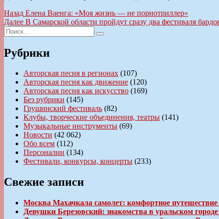
Навигация
Предыдущая
Назад
Елена Ваенга: «Моя жизнь — не порнотриллер»
запись:
Следующая
Далее
В Самарской области пройдут сразу два фестиваля бардо
по
Искать:
запись:
Поиск
записям
Рубрики
Авторская песня в регионах
(107)
Авторская песня как движение
(120)
Авторская песня как искусство
(169)
Без рубрики
(145)
Грушинский фестиваль
(82)
Клубы, творческие объединения, театры
(141)
Музыкальные инструменты
(69)
Новости
(42 062)
Обо всем
(112)
Персоналии
(134)
Фестивали, конкурсы, концерты
(233)
Свежие записи
Москва Махачкала самолет: комфортное путешествие
Девушки Березовский: знакомства в уральском город