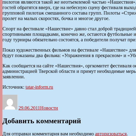
пилотов являются такой же неотъемлемой частью «Нашествия», 
гостей обратятся вверх, где на небесную сцену фестиваля вых
групповой пилотаж смешанного состава групп. Пилоты «Стриж
пролет на малых скоростях, бочка и многое другое.
Спорт на фестивале «Нашествие» давно стал доброй традицией
спортивными площадками, конечно же, остаются футбольные и 
году турниры обязательно состоятся, а победители получат при
Показ художественных фильмов на фестивале «Нашествие» для
будут показаны два фильма: «Упражнения в прекрасном» и «Уб
Как сообщается на сайте «Нашествия», оргкомитет фестиваля оф
администрацией Тверской области и примут необходимые меры
заявлении.
Источник:
tatar-inform.ru
Автор
Опубликовано
Рубрики
29.06.2011
Новости
Добавить комментарий
Для отправки комментария вам необходимо
авторизоваться
.