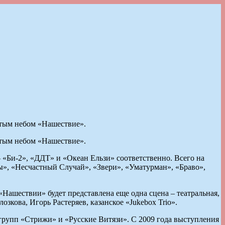
ытым небом «Нашествие».
ытым небом «Нашествие».
 «Би-2», «ДДТ» и «Океан Ельзи» соответственно. Всего на
ы», «Несчастный Случай», «Звери», «Уматурман», «Браво»,
«Нашествии» будет представлена еще одна сцена – театральная,
зкова, Игорь Растеряев, казанское «Jukebox Trio».
рупп «Стрижи» и «Русские Витязи». С 2009 года выступления