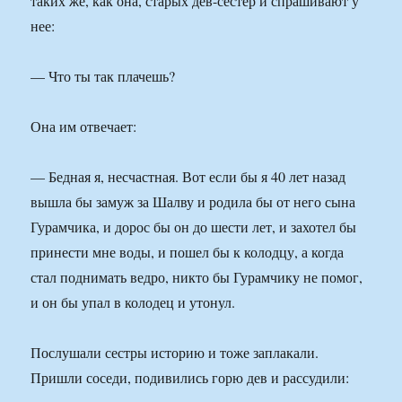
таких же, как она, старых дев-сестер и спрашивают у
нее:
— Что ты так плачешь?
Она им отвечает:
— Бедная я, несчастная. Вот если бы я 40 лет назад
вышла бы замуж за Шалву и родила бы от него сына
Гурамчика, и дорос бы он до шести лет, и захотел бы
принести мне воды, и пошел бы к колодцу, а когда
стал поднимать ведро, никто бы Гурамчику не помог,
и он бы упал в колодец и утонул.
Послушали сестры историю и тоже заплакали.
Пришли соседи, подивились горю дев и рассудили: