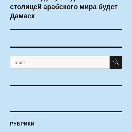
столицей арабского мира будет
запись:
Дамаск
ПО
Искать:
РУБРИКИ