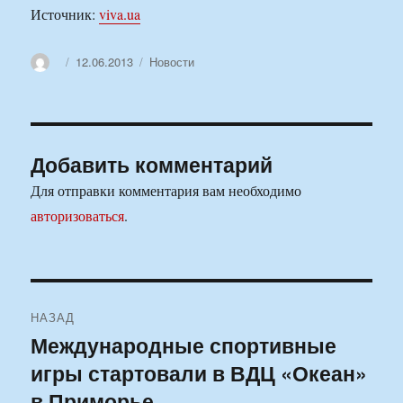
Источник:
viva.ua
Автор
Опубликовано
Рубрики
12.06.2013
Новости
Добавить комментарий
Для отправки комментария вам необходимо
авторизоваться
.
Навигация
НАЗАД
по
Международные спортивные
Предыдущая
игры стартовали в ВДЦ «Океан»
запись:
записям
в Приморье