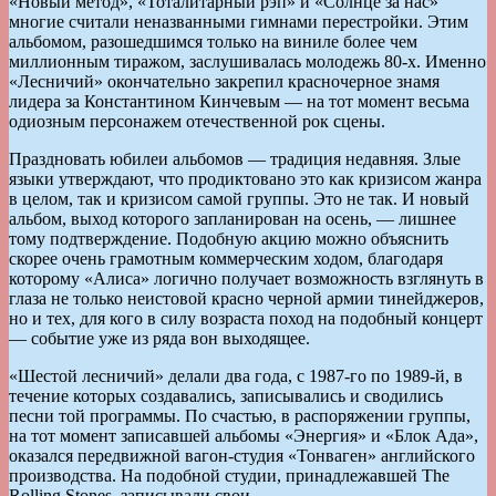
«Новый метод», «Тоталитарный рэп» и «Солнце за нас»
многие считали неназванными гимнами перестройки. Этим
альбомом, разошедшимся только на виниле более чем
миллионным тиражом, заслушивалась молодежь 80-х. Именно
«Лесничий» окончательно закрепил красночерное знамя
лидера за Константином Кинчевым — на тот момент весьма
одиозным персонажем отечественной рок сцены.
Праздновать юбилеи альбомов — традиция недавняя. Злые
языки утверждают, что продиктовано это как кризисом жанра
в целом, так и кризисом самой группы. Это не так. И новый
альбом, выход которого запланирован на осень, — лишнее
тому подтверждение. Подобную акцию можно объяснить
скорее очень грамотным коммерческим ходом, благодаря
которому «Алиса» логично получает возможность взглянуть в
глаза не только неистовой красно черной армии тинейджеров,
но и тех, для кого в силу возраста поход на подобный концерт
— событие уже из ряда вон выходящее.
«Шестой лесничий» делали два года, с 1987-го по 1989-й, в
течение которых создавались, записывались и сводились
песни той программы. По счастью, в распоряжении группы,
на тот момент записавшей альбомы «Энергия» и «Блок Ада»,
оказался передвижной вагон-студия «Тонваген» английского
производства. На подобной студии, принадлежавшей The
Rolling Stones, записывали свои