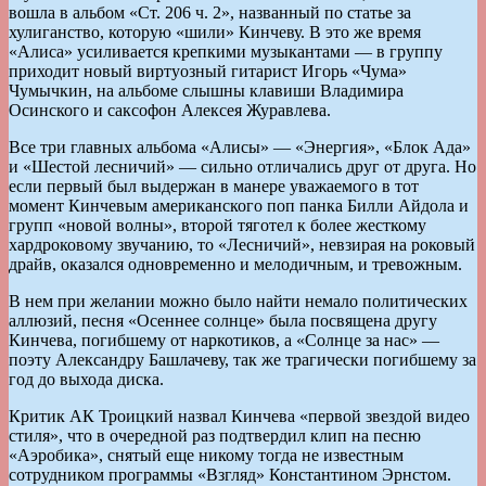
вошла в альбом «Ст. 206 ч. 2», названный по статье за
хулиганство, которую «шили» Кинчеву. В это же время
«Алиса» усиливается крепкими музыкантами — в группу
приходит новый виртуозный гитарист Игорь «Чума»
Чумычкин, на альбоме слышны клавиши Владимира
Осинского и саксофон Алексея Журавлева.
Все три главных альбома «Алисы» — «Энергия», «Блок Ада»
и «Шестой лесничий» — сильно отличались друг от друга. Но
если первый был выдержан в манере уважаемого в тот
момент Кинчевым американского поп панка Билли Айдола и
групп «новой волны», второй тяготел к более жесткому
хардроковому звучанию, то «Лесничий», невзирая на роковый
драйв, оказался одновременно и мелодичным, и тревожным.
В нем при желании можно было найти немало политических
аллюзий, песня «Осеннее солнце» была посвящена другу
Кинчева, погибшему от наркотиков, а «Солнце за нас» —
поэту Александру Башлачеву, так же трагически погибшему за
год до выхода диска.
Критик АК Троицкий назвал Кинчева «первой звездой видео
стиля», что в очередной раз подтвердил клип на песню
«Аэробика», снятый еще никому тогда не известным
сотрудником программы «Взгляд» Константином Эрнстом.