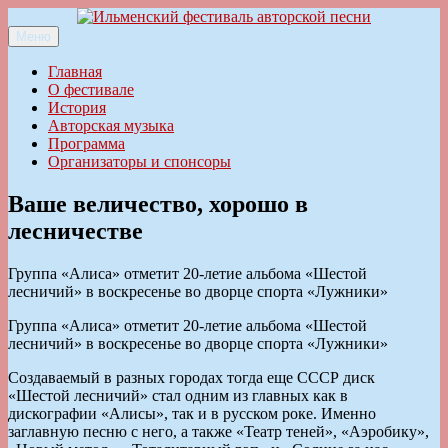
Перейти
к
Меню
Ильменский фестиваль авторской песни
содержимому
Главная
О фестивале
История
Авторская музыка
Программа
Организаторы и спонсоры
Ваше величество, хорошо в
лесничестве
Группа «Алиса» отметит 20-летие альбома «Шестой
лесничий» в воскресенье во дворце спорта «Лужники»
Группа «Алиса» отметит 20-летие альбома «Шестой
лесничий» в воскресенье во дворце спорта «Лужники»
Создаваемый в разных городах тогда еще СССР диск
«Шестой лесничий» стал одним из главных как в
дискографии «Алисы», так и в русском роке. Именно
заглавную песню с него, а также «Театр теней», «Аэробику»,