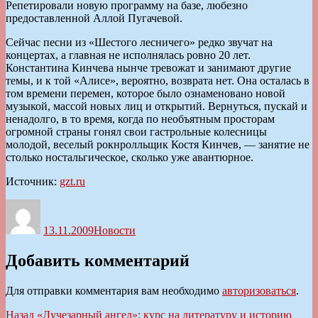
Репетировали новую программу на базе, любезно
предоставленной Аллой Пугачевой.
Сейчас песни из «Шестого лесничего» редко звучат на
концертах, а главная не исполнялась ровно 20 лет.
Константина Кинчева нынче тревожат и занимают другие
темы, и к той «Алисе», вероятно, возврата нет. Она осталась в
том времени перемен, которое было ознаменовано новой
музыкой, массой новых лиц и открытий. Вернуться, пускай и
ненадолго, в то время, когда по необъятным просторам
огромной страны гонял свои гастрольные колесницы
молодой, веселый рокнролльщик Костя Кинчев, — занятие не
столько ностальгическое, сколько уже авантюрное.
Источник:
gzt.ru
Автор
Опубликовано
Рубрики
13.11.2009
Новости
Добавить комментарий
Для отправки комментария вам необходимо
авторизоваться
.
Навигация
Предыдущая
Назад
«Лучезарный ангел»: курс на литературу и историю