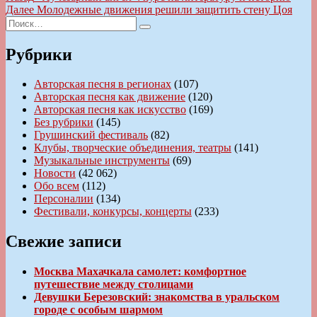
запись:
Следующая
Далее
Молодежные движения решили защитить стену Цоя
по
Искать:
запись:
Поиск
записям
Рубрики
Авторская песня в регионах
(107)
Авторская песня как движение
(120)
Авторская песня как искусство
(169)
Без рубрики
(145)
Грушинский фестиваль
(82)
Клубы, творческие объединения, театры
(141)
Музыкальные инструменты
(69)
Новости
(42 062)
Обо всем
(112)
Персоналии
(134)
Фестивали, конкурсы, концерты
(233)
Свежие записи
Москва Махачкала самолет: комфортное
путешествие между столицами
Девушки Березовский: знакомства в уральском
городе с особым шармом