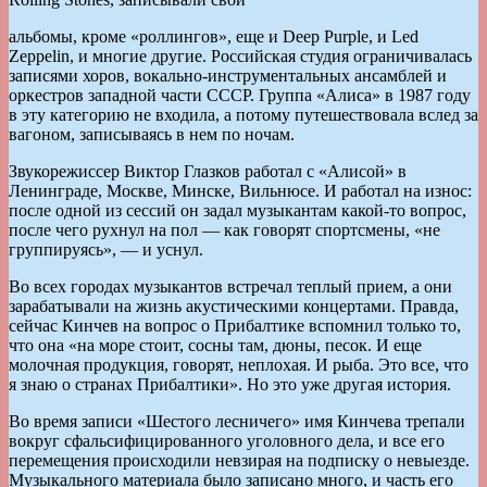
альбомы, кроме «роллингов», еще и Deep Purple, и Led
Zeppelin, и многие другие. Российская студия ограничивалась
записями хоров, вокально-инструментальных ансамблей и
оркестров западной части СССР. Группа «Алиса» в 1987 году
в эту категорию не входила, а потому путешествовала вслед за
вагоном, записываясь в нем по ночам.
Звукорежиссер Виктор Глазков работал с «Алисой» в
Ленинграде, Москве, Минске, Вильнюсе. И работал на износ:
после одной из сессий он задал музыкантам какой-то вопрос,
после чего рухнул на пол — как говорят спортсмены, «не
группируясь», — и уснул.
Во всех городах музыкантов встречал теплый прием, а они
зарабатывали на жизнь акустическими концертами. Правда,
сейчас Кинчев на вопрос о Прибалтике вспомнил только то,
что она «на море стоит, сосны там, дюны, песок. И еще
молочная продукция, говорят, неплохая. И рыба. Это все, что
я знаю о странах Прибалтики». Но это уже другая история.
Во время записи «Шестого лесничего» имя Кинчева трепали
вокруг сфальсифицированного уголовного дела, и все его
перемещения происходили невзирая на подписку о невыезде.
Музыкального материала было записано много, и часть его