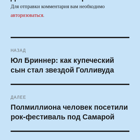
Для отправки комментария вам необходимо
авторизоваться
.
Навигация
НАЗАД
по
Юл Бриннер: как купеческий
Предыдущая
сын стал звездой Голливуда
запись:
записям
ДАЛЕЕ
Полмиллиона человек посетили
Следующая
рок-фестиваль под Самарой
запись: