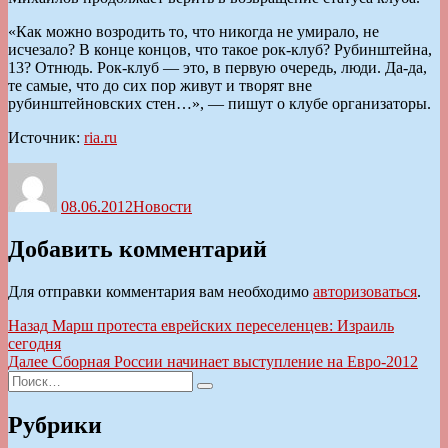
«Как можно возродить то, что никогда не умирало, не
исчезало? В конце концов, что такое рок-клуб? Рубинштейна,
13? Отнюдь. Рок-клуб — это, в первую очередь, люди. Да-да,
те самые, что до сих пор живут и творят вне
рубинштейновских стен…», — пишут о клубе организаторы.
Источник:
ria.ru
Автор
Опубликовано
Рубрики
08.06.2012
Новости
Добавить комментарий
Для отправки комментария вам необходимо
авторизоваться
.
Навигация
Предыдущая
Назад
Марш протеста еврейских переселенцев: Израиль
запись:
сегодня
по
Следующая
Далее
Сборная России начинает выступление на Евро-2012
записям
Искать:
запись:
Поиск
Рубрики