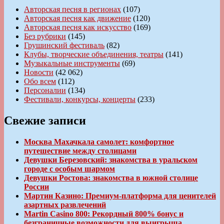
Авторская песня в регионах
(107)
Авторская песня как движение
(120)
Авторская песня как искусство
(169)
Без рубрики
(145)
Грушинский фестиваль
(82)
Клубы, творческие объединения, театры
(141)
Музыкальные инструменты
(69)
Новости
(42 062)
Обо всем
(112)
Персоналии
(134)
Фестивали, конкурсы, концерты
(233)
Свежие записи
Москва Махачкала самолет: комфортное
путешествие между столицами
Девушки Березовский: знакомства в уральском
городе с особым шармом
Девушки Ростова: знакомства в южной столице
России
Мартин Казино: Премиум-платформа для ценителей
азартных развлечений
Martin Casino 800: Рекордный 800% бонус и
безграничные возможности для выигрыша