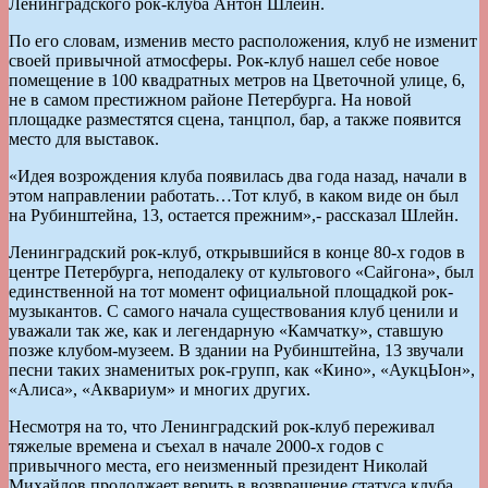
Ленинградского рок-клуба Антон Шлейн.
По его словам, изменив место расположения, клуб не изменит
своей привычной атмосферы. Рок-клуб нашел себе новое
помещение в 100 квадратных метров на Цветочной улице, 6,
не в самом престижном районе Петербурга. На новой
площадке разместятся сцена, танцпол, бар, а также появится
место для выставок.
«Идея возрождения клуба появилась два года назад, начали в
этом направлении работать…Тот клуб, в каком виде он был
на Рубинштейна, 13, остается прежним»,- рассказал Шлейн.
Ленинградский рок-клуб, открывшийся в конце 80-х годов в
центре Петербурга, неподалеку от культового «Сайгона», был
единственной на тот момент официальной площадкой рок-
музыкантов. С самого начала существования клуб ценили и
уважали так же, как и легендарную «Камчатку», ставшую
позже клубом-музеем. В здании на Рубинштейна, 13 звучали
песни таких знаменитых рок-групп, как «Кино», «АукцЫон»,
«Алиса», «Аквариум» и многих других.
Несмотря на то, что Ленинградский рок-клуб переживал
тяжелые времена и съехал в начале 2000-х годов с
привычного места, его неизменный президент Николай
Михайлов продолжает верить в возвращение статуса клуба.