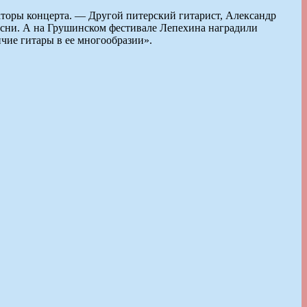
аторы концерта. — Другой питерский гитарист, Александр
есни. А на Грушинском фестивале Лепехина наградили
чие гитары в ее многообразии».