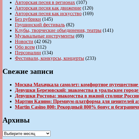
Авторская песня в регионах
(107)
Авторская песня как движение
(120)
Авторская песня как искусство
(169)
Без рубрики
(145)
Грушинский фестиваль
(82)
Клубы, творческие объединения, театры
(141)
Музыкальные инструменты
(69)
Новости
(42 062)
Обо всем
(112)
Персоналии
(134)
Фестивали, конкурсы, концерты
(233)
Свежие записи
Москва Махачкала самолет: комфортное путешествие
Девушки Березовский: знакомства в уральском город
Девушки Ростова: знакомства в южной столице Росси
Мартин Казино: Премиум-платформа для ценителей а
Martin Casino 800: Рекордный 800% бонус и безгран
Архивы
Архивы