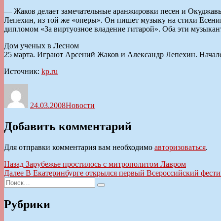
— Жаков делает замечательные аранжировки песен и Окуджавы
Лепехин, из той же «оперы». Он пишет музыку на стихи Есени
дипломом «За виртуозное владение гитарой». Оба эти музыкант
Дом ученых в Лесном
25 марта. Играют Арсений Жаков и Александр Лепехин. Начало 
Источник:
kp.ru
Автор
Опубликовано
Рубрики
24.03.2008
Новости
Добавить комментарий
Для отправки комментария вам необходимо
авторизоваться
.
Навигация
Предыдущая
Назад
Зарубежье простилось с митрополитом Лавром
запись:
Следующая
Далее
В Екатеринбурге открылся первый Всероссийский фестив
по
Искать:
запись:
Поиск
записям
Рубрики