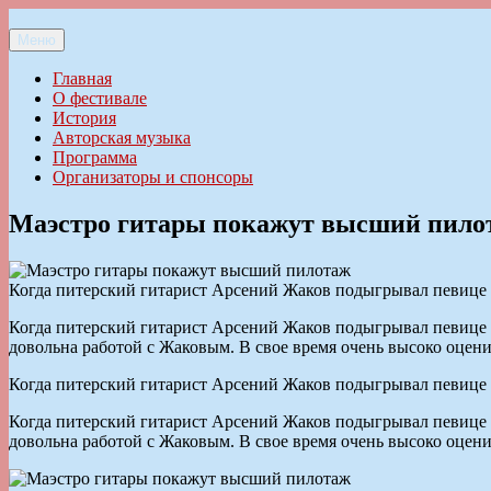
Перейти
к
Меню
Ильменский фестиваль авторской песни
содержимому
Главная
О фестивале
История
Авторская музыка
Программа
Организаторы и спонсоры
Маэстро гитары покажут высший пило
Когда питерский гитарист Арсений Жаков подыгрывал певице 
Когда питерский гитарист Арсений Жаков подыгрывал певице 
довольна работой с Жаковым. В свое время очень высоко оцени
Когда питерский гитарист Арсений Жаков подыгрывал певице 
Когда питерский гитарист Арсений Жаков подыгрывал певице 
довольна работой с Жаковым. В свое время очень высоко оцени