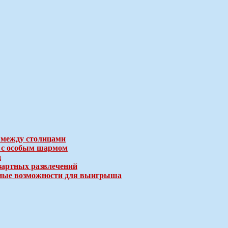
 между столицами
е с особым шармом
и
зартных развлечений
ичные возможности для выигрыша