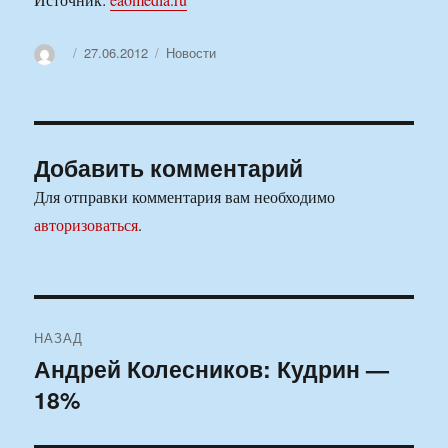
Автор
Опубликовано
Рубрики
27.06.2012
Новости
Добавить комментарий
Для отправки комментария вам необходимо
авторизоваться
.
Навигация
НАЗАД
по
Андрей Колесников: Кудрин —
Предыдущая
18%
запись:
записям