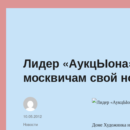
Ильменский фестиваль автор
Лидер «АукцЫона
москвичам свой 
Автор
Опубликовано
10.05.2012
Рубрики
Новости
Доме Художника н