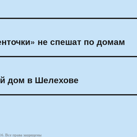
енточки» не спешат по домам
ий дом в Шелехове
16. Все права защищены