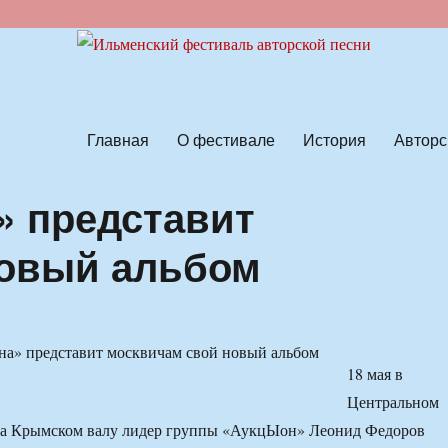
ской песни
Главная
О фестивале
История
Авторс
» представит
новый альбом
18 мая в
Центральном
а Крымском валу лидер группы «АукцЫон» Леонид Федоров