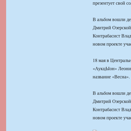
презентует свой с
В альбом вошли д
Дмитрий Озерской
Контрабасист Влад
новом проекте учас
18 мая в Централ
«АукцЫон» Леонид
название «Весна».
В альбом вошли д
Дмитрий Озерской
Контрабасист Влад
новом проекте учас