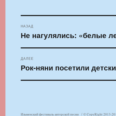
Навигация
НАЗАД
по
Не нагулялись: «белые л
Предыдущая
запись:
записям
ДАЛЕЕ
Рок-няни посетили детск
Следующая
запись:
Ильменский фестиваль авторской песни
© CopyRight 2013-20