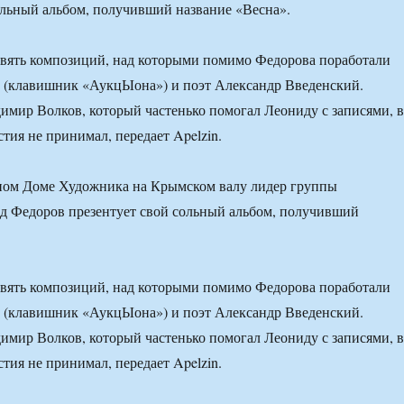
ольный альбом, получивший название «Весна».
евять композиций, над которыми помимо Федорова поработали
 (клавишник «АукцЫона») и поэт Александр Введенский.
имир Волков, который частенько помогал Леониду с записями, в
тия не принимал, передает Apelzin.
ьном Доме Художника на Крымском валу лидер группы
 Федоров презентует свой сольный альбом, получивший
евять композиций, над которыми помимо Федорова поработали
 (клавишник «АукцЫона») и поэт Александр Введенский.
имир Волков, который частенько помогал Леониду с записями, в
тия не принимал, передает Apelzin.