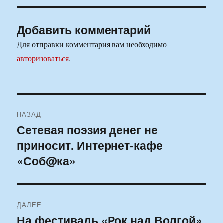
Добавить комментарий
Для отправки комментария вам необходимо
авторизоваться
.
Навигация
НАЗАД
по
Сетевая поэзия денег не
Предыдущая
приносит. Интернет-кафе
запись:
записям
«Соб@ка»
ДАЛЕЕ
На фестиваль «Рок над Волгой»
Следующая