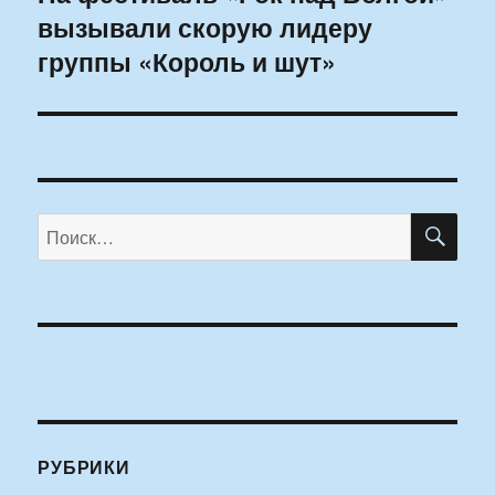
вызывали скорую лидеру
запись:
группы «Король и шут»
ПО
Искать:
РУБРИКИ