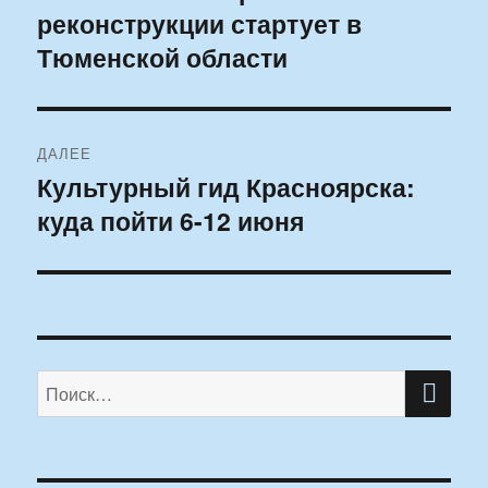
реконструкции стартует в
запись:
записям
Тюменской области
ДАЛЕЕ
Культурный гид Красноярска:
Следующая
куда пойти 6-12 июня
запись:
ПО
Искать: