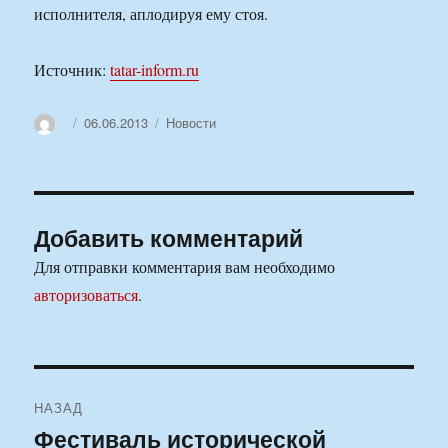
исполнителя, аплодируя ему стоя.
Источник:
tatar-inform.ru
Автор
Опубликовано
Рубрики
06.06.2013
Новости
Добавить комментарий
Для отправки комментария вам необходимо
авторизоваться
.
Навигация
НАЗАД
по
Фестиваль исторической
Предыдущая