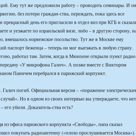
ций. Ему тут же предложили работу – проводить семинары. И о
рвегию, без потери граждан-ства, переждать, пока здесь все
н прекрасный день его пригласили в отдел виз при КГБ и сказал
ете и уезжаете по израильской визе, либо – в другую сторону, н
ю, вмешалось норвежское посольство. Тут же в Москве ему
ий паспорт беженца – теперь он мог выезжать в любую страну.
егию, работал там. Затем, когда в Мюнхене открыли пункт радио
 передачу «У микрофона Галич». А позже вместе с Виктором
аном Паничем перебрался в парижский корпункт.
 г. Галич погиб. Официальная версия – «поражение электрически
 случай». Но в одном из своих интервью вы утверждаете, что нет
 его убили. Доказатель-ства есть?
одя из офиса парижского корпункта «Свободы», папа сказал
ошел покупать радиоантенну («плохо прослушивается Москва»).