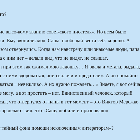
то?
вие высо-кому званию совет-ского писателя». Но всем было
сни. Ему звонили: мол, Саша, пообещай вести себя хорошо. А
азом отвернулись. Когда нам навстречу шли знакомые люди, папа
 а с ним нет – делали вид, что не видят, не слышат,
н при этом так сжимал мою ладошку… Я рвала и метала, рыдала,
й с ними здороваться, они сволочи и предатели». А он спокойно
оваться – невежливо. А их нужно пожалеть…» Знаете, я вот сейча
з могу, а вот простить – нет. Единственный человек, который
сал, что отвернулся от папы в тот момент – это Виктор Мережко.
пор делают вид, что «Сашу любили и признавали».
за «тайный фонд помощи исключенным литераторам»?