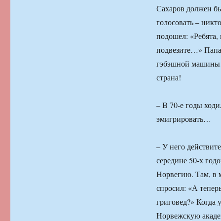
Сахаров должен бы
голосовать – никт
подошел: «Ребята, 
подвезите…» Папа 
гэбэшной машины…
страна!
– В 70-е годы ходи
эмигрировать…
– У него действите
середине 50-х годо
Норвегию. Там, в 
спросил: «А теперь
григовед?» Когда 
Норвежскую академ