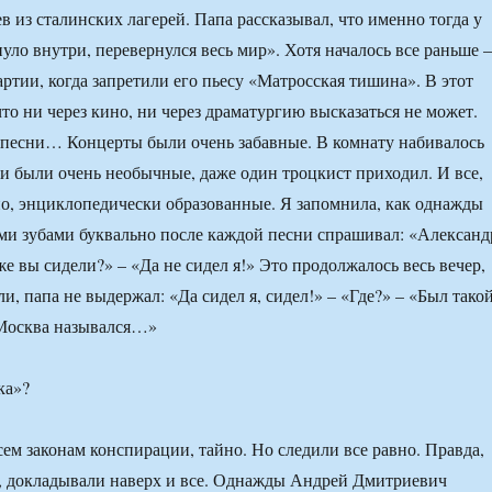
в из сталинских лагерей. Папа рассказывал, что именно тогда у
уло внутри, перевернулся весь мир». Хотя началось все раньше –
артии, когда запретили его пьесу «Матросская тишина». В этот
то ни через кино, ни через драматургию высказаться не может.
 песни… Концерты были очень забавные. В комнату набивалось
ти были очень необычные, даже один троцкист приходил. И все,
но, энциклопедически образованные. Я запомнила, как однажды
ми зубами буквально после каждой песни спрашивал: «Александ
же вы сидели?» – «Да не сидел я!» Это продолжалось весь вечер,
и, папа не выдержал: «Да сидел я, сидел!» – «Где?» – «Был тако
 Москва назывался…»
ка»?
сем законам конспирации, тайно. Но следили все равно. Правда,
, докладывали наверх и все. Однажды Андрей Дмитриевич