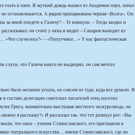
л ехать к папе. В жуткий дождь вышел из Академии наук, начал
о не останавливается. А рядом припаркована черная «Волга». Он
вы за мной поедете к Галичу? – Те кивнули. – Тогда заодно и
рассказывал: он стоит у окна и видит – Сахаров выходит из
 «Что случилось?» – «Попутчики…» У нас фантастическая
ли слухи, что Галича никто не выдворял, он сам мечтал
льно было желание уехать, но совсем не туда, куда все думали. В
в в составе делегации советских писателей отец посетил
музее Грига, внимательно выслушав местного экскурсовода, он
 можно я расскажу?» И рассказал так, что тот разинул рот: «Вы
узнали, что папа – ученик Станиславского, его притащили в
ию театрального искусства… имени Станиславского, где он