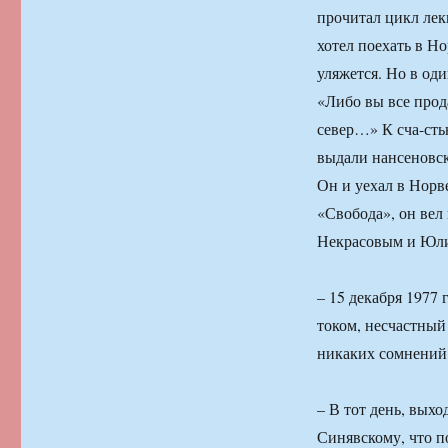
прочитал цикл лек
хотел поехать в Но
уляжется. Но в оди
«Либо вы все прода
север…» К сча-сть
выдали нансеновск
Он и уехал в Норв
«Свобода», он вел
Некрасовым и Юли
– 15 декабря 1977
током, несчастный
никаких сомнений –
– В тот день, вых
Синявскому, что п