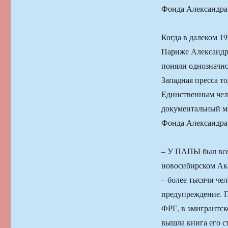
Фонда Александр
Когда в далеком 1
Париже Александра
поняли однозначно:
Западная пресса т
Единственным чело
документальный ма
Фонда Александр
– У ПАПЫ был всег
новосибирском Ака
– более тысячи чел
предупреждение. П
ФРГ, в эмигрантск
вышла книга его с