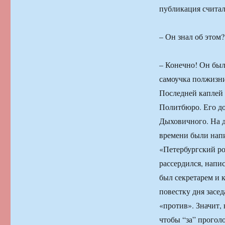
публикация счита
– Он знал об этом?
– Конечно! Он был
самоучка полжизни 
Последней каплей
Политбюро. Его до
Дыховичного. На д
времени были напи
«Петербургский ро
рассердился, напи
был секретарем и 
повестку дня засед
«против». Значит, 
чтобы “за” прогол