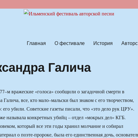
ской песни
Главная
О фестивале
История
Авторс
ксандра Галича
977–м вражеские «голоса» сообщили о загадочной смерти в
 Галича, все, кто мало–мальски был знаком с его творчеством,
 его убили. Советские газеты писали, что «это дело рук ЦРУ».
оже называла конкретных убийц – отдел «мокрых дел» КГБ.
веком, который все эти годы хранил молчание и собирал
териал о поэте-пророке, была его единственная дочь, основател