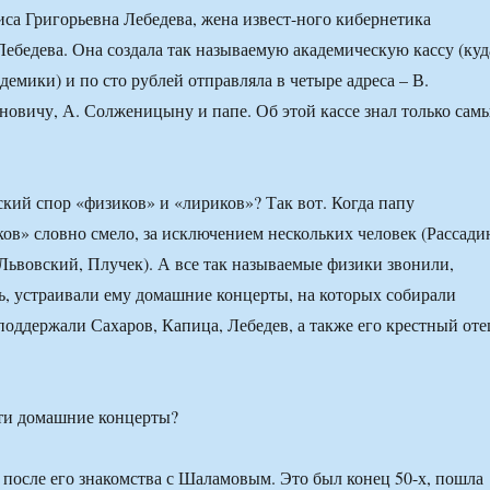
иса Григорьевна Лебедева, жена извест-ного кибернетика
Лебедева. Она создала так называемую академическую кассу (куд
емики) и по сто рублей отправляла в четыре адреса – В.
новичу, А. Солженицыну и папе. Об этой кассе знал только сам
кий спор «физиков» и «лириков»? Так вот. Когда папу
ов» словно смело, за исключением нескольких человек (Рассади
Львовский, Плучек). А все так называемые физики звонили,
, устраивали ему домашние концерты, на которых собирали
поддержали Сахаров, Капица, Лебедев, а также его крестный оте
эти домашние концерты?
 после его знакомства с Шаламовым. Это был конец 50-х, пошла