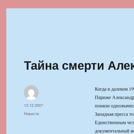
Ильменский фестиваль автор
Тайна смерти Але
Когда в далеком 1
Париже Александра
Автор
Опубликовано
13.12.2007
поняли однозначно:
Рубрики
Новости
Западная пресса т
Единственным чело
документальный ма