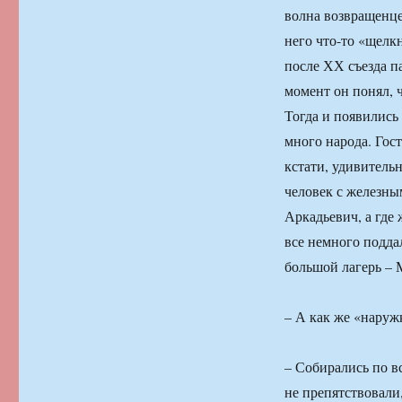
волна возвращенце
него что-то «щелкн
после ХХ съезда п
момент он понял, ч
Тогда и появились
много народа. Гос
кстати, удивитель
человек с железны
Аркадьевич, а где 
все немного поддал
большой лагерь –
– А как же «наруж
– Собирались по в
не препятствовали