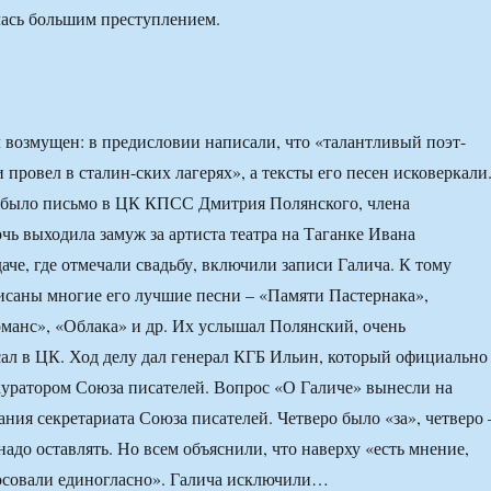
лась большим преступлением.
 возмущен: в предисловии написали, что «талантливый поэт-
провел в сталин-ских лагерях», а тексты его песен исковеркали
 было письмо в ЦК КПСС Дмитрия Полянского, члена
чь выходила замуж за артиста театра на Таганке Ивана
аче, где отмечали свадьбу, включили записи Галича. К тому
саны многие его лучшие песни – «Памяти Пастернака»,
манс», «Облака» и др. Их услышал Полянский, очень
сал в ЦК. Ход делу дал генерал КГБ Ильин, который официально
куратором Союза писателей. Вопрос «О Галиче» вынесли на
ания секретариата Союза писателей. Четверо было «за», четверо 
надо оставлять. Но всем объяснили, что наверху «есть мнение,
осовали единогласно». Галича исключили…