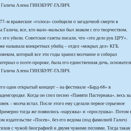
а Галича Алена ГИНЗБУРГ-ГАЛИЧ.
977–м вражеские «голоса» сообщили о загадочной смерти в
 Галича, все, кто мало–мальски был знаком с его творчеством,
 его убили. Советские газеты писали, что «это дело рук ЦРУ».
оже называла конкретных убийц – отдел «мокрых дел» КГБ.
веком, который все эти годы хранил молчание и собирал
териал о поэте-пророке, была его единственная дочь, основател
а Галича Алена ГИНЗБУРГ-ГАЛИЧ.
о один открытый концерт – на фестивале «Бард-68» в
демгородке. Когда он спел песню «Памяти Пастернака», весь за
овек – молча встал. После этого ему сделали первое серьезное
римерно тогда же появились «наружка» и «прослушка». Потом 
ом издательстве «Посев», без его ведома (под фамилией Галич)
тихов с чужой биографией и двумя чужими песнями. Тогда такая