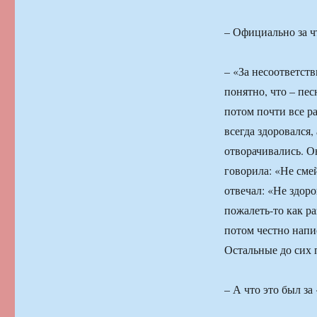
– Официально за ч
– «За несоответст
понятно, что – пе
потом почти все р
всегда здоровался,
отворачивались. О
говорила: «Не сме
отвечал: «Не здор
пожалеть-то как ра
потом честно напи
Остальные до сих 
– А что это был 